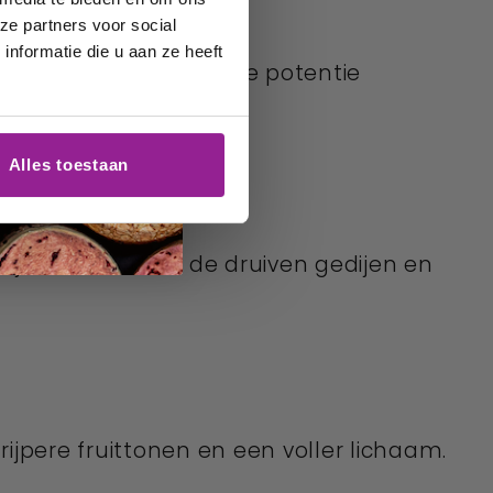
ze partners voor social
nformatie die u aan ze heeft
ozen en tannines die de potentie
Alles toestaan
 wijnen, waardoor de druiven gedijen en
ijpere fruittonen en een voller lichaam.