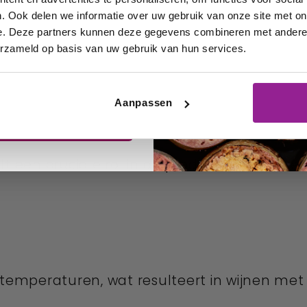
rden
uizen en uw
. Ook delen we informatie over uw gebruik van onze site met on
e. Deze partners kunnen deze gegevens combineren met andere i
iete wijnen!
te, biedt krachtige wijnen met tonen van r
erzameld op basis van uw gebruik van hun services.
Aanpassen
rijf me in
 Italië
lt een cruciale rol in de productie van rode
temperaturen, wat resulteert in wijnen met r