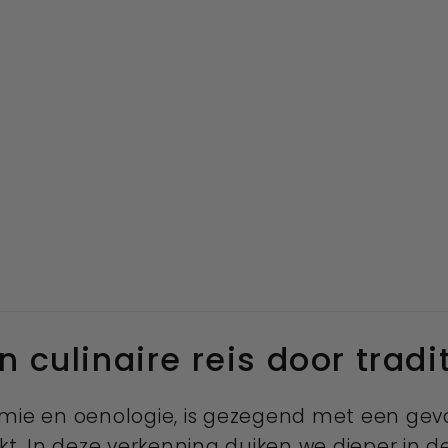
en culinaire reis door trad
omie en oenologie, is gezegend met een geva
kt. In deze verkenning duiken we dieper in d