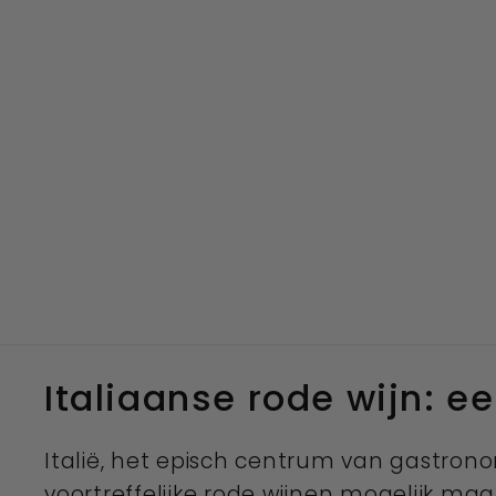
Italiaanse rode wijn: e
Italië, het episch centrum van gastron
voortreffelijke rode wijnen mogelijk maa