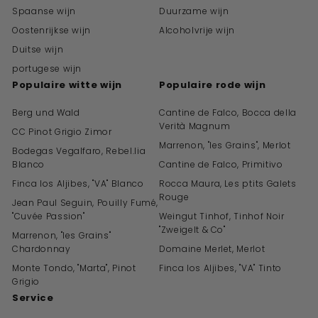
Spaanse wijn
Duurzame wijn
Oostenrijkse wijn
Alcoholvrije wijn
Duitse wijn
portugese wijn
Populaire witte wijn
Populaire rode wijn
Berg und Wald
Cantine de Falco, Bocca della
Verità Magnum
CC Pinot Grigio Zimor
Marrenon, "les Grains", Merlot
Bodegas Vegalfaro, Rebel.lia
Blanco
Cantine de Falco, Primitivo
Finca los Aljibes, "VA" Blanco
Rocca Maura, Les ptits Galets
Rouge
Jean Paul Seguin, Pouilly Fumé,
"Cuvée Passion"
Weingut Tinhof, Tinhof Noir
"Zweigelt & Co"
Marrenon, "les Grains"
Chardonnay
Domaine Merlet, Merlot
Monte Tondo, "Marta", Pinot
Finca los Aljibes, "VA" Tinto
Grigio
Service