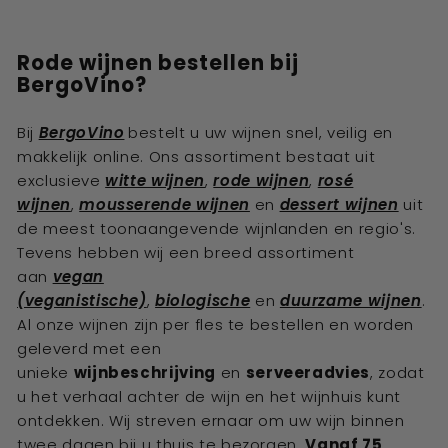
Rode wijnen bestellen bij
BergoVino?
Bij
BergoVino
bestelt u uw
wijnen
snel, veilig en
makkelijk online. Ons assortiment bestaat uit
exclusieve
witte wijnen
,
rode wijnen
,
rosé
wijnen
,
mousserende wijnen
en
dessert wijnen
uit
de meest toonaangevende wijnlanden en regio's.
Tevens hebben wij een breed assortiment
aan
vegan
(veganistische)
,
biologische
en
duurzame wijnen
.
Al onze wijnen zijn per fles te bestellen en worden
geleverd met een
unieke
wijnbeschrijving
en
serveeradvies
, zodat
u het verhaal achter de wijn en het wijnhuis kunt
ontdekken. Wij streven ernaar om uw wijn binnen
twee dagen bij u thuis te bezorgen.
Vanaf 75