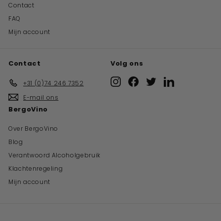
Contact
FAQ
Mijn account
Contact
Volg ons
Instagram
Facebook
Twitter
LinkedIn
+31 (0)74 246 7352
E-mail ons
BergoVino
Over BergoVino
Blog
Verantwoord Alcoholgebruik
Klachtenregeling
Mijn account