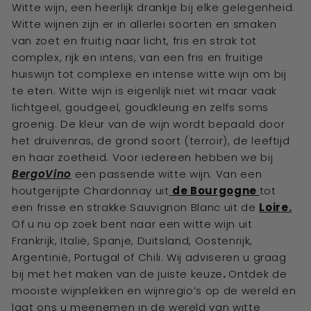
Witte wijn, een heerlijk drankje bij elke gelegenheid.
Witte wijnen zijn er in allerlei soorten en smaken
van zoet en fruitig naar licht, fris en strak tot
complex, rijk en intens, van een fris en fruitige
huiswijn tot complexe en intense witte wijn om bij
te eten. Witte wijn is eigenlijk niet wit maar vaak
lichtgeel, goudgeel, goudkleurig en zelfs soms
groenig. De kleur van de wijn wordt bepaald door
het druivenras, de grond soort (terroir), de leeftijd
en haar zoetheid. Voor iedereen hebben we bij
BergoVino
een passende witte wijn. Van een
houtgerijpte Chardonnay uit
de Bourgogne
tot
een frisse en strakke Sauvignon Blanc uit de
Loire.
Of u nu op zoek bent naar een witte wijn uit
Frankrijk, Italië, Spanje, Duitsland, Oostenrijk,
Argentinië, Portugal of Chili. Wij adviseren u graag
bij met het maken van de juiste keuze
.
Ontdek de
mooiste wijnplekken en wijnregio’s op de wereld en
laat ons u meenemen in de wereld van witte