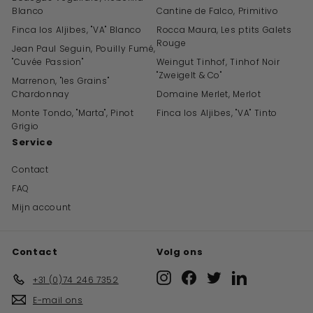
Blanco
Cantine de Falco, Primitivo
Finca los Aljibes, "VA" Blanco
Rocca Maura, Les ptits Galets
Rouge
Jean Paul Seguin, Pouilly Fumé,
"Cuvée Passion"
Weingut Tinhof, Tinhof Noir
"Zweigelt & Co"
Marrenon, "les Grains"
Chardonnay
Domaine Merlet, Merlot
Monte Tondo, "Marta", Pinot
Finca los Aljibes, "VA" Tinto
Grigio
Service
Contact
FAQ
Mijn account
Contact
Volg ons
Instagram
Facebook
Twitter
LinkedIn
+31 (0)74 246 7352
E-mail ons