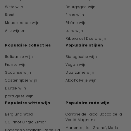
Witte wijn
Bourgogne wijn
Rosé
Elzas wijn
Mousserende wijn
Rhône wijn
Alle wijnen
Loire wijn
Ribera del Duero wijn
Populaire collecties
Populaire stijlen
Italiaanse wijn
Biologische wijn
Franse wijn
Vegan wijn
Spaanse wijn
Duurzame wijn
Oostenrijkse wijn
Alcoholvrije wijn
Duitse wijn
portugese wijn
Populaire witte wijn
Populaire rode wijn
Berg und Wald
Cantine de Falco, Bocca della
Verità Magnum
CC Pinot Grigio Zimor
Marrenon, "les Grains", Merlot
Bodegas Vegalfaro, Rebel.lia