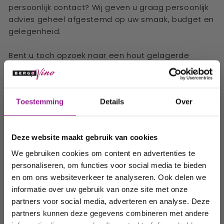
persoonlijk contact? Wij geven u graag persoonlijk
advies geheel afgestemd op uw smaak, budget en
gelegenheid.
Bent u toch opzoek naar een hout gelagerde
Chardonnay uit de Bordeaux in Frankrijk of een strak
en zuivere Sauvignon Blanc uit de
Loire in
Ontvang 10%
Frankrijk
, een elegante en complex Grüner
Toestemming
Details
Over
Veltliner uit Oostenrijk of een halfdroge tot lieflijke
korting op uw
riesling uit de Elzas. Dan bent u bij ons ook aan het
volgende
juiste adres. Kunt u niet kiezen? Geen probleem. Wij
Deze website maakt gebruik van cookies
adviseren u graag persoonlijk en stellen met
order!
passie een persoonlijk
wijnvoorstel
voor u samen,
We gebruiken cookies om content en advertenties te
geheel afgestemd op uw smaak, gelegenheid en
personaliseren, om functies voor social media te bieden
budget, zodat u kunt genieten van de lekkerste
Wij houden u graag op de
en om ons websiteverkeer te analyseren. Ook delen we
witte wijnen.
informatie over uw gebruik van onze site met onze
hoogte van onze acties,
partners voor social media, adverteren en analyse. Deze
wijnhuizen en uw
partners kunnen deze gegevens combineren met andere
favoriete wijnen!