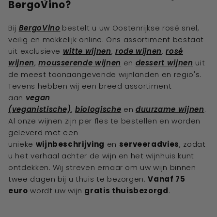
BergoVino?
Bij
BergoVino
bestelt u uw Oostenrijkse rosé
snel,
veilig en makkelijk online. Ons assortiment bestaat
uit exclusieve
witte wijnen
,
rode wijnen
,
rosé
wijnen
,
mousserende wijnen
en
dessert wijnen
uit
de meest toonaangevende wijnlanden en regio's.
Tevens hebben wij een breed assortiment
aan
vegan
(veganistische)
,
biologische
en
duurzame wijnen
.
Al onze wijnen zijn per fles te bestellen en worden
geleverd met een
unieke
wijnbeschrijving
en
serveeradvies
, zodat
u het verhaal achter de wijn en het wijnhuis kunt
ontdekken. Wij streven ernaar om uw wijn binnen
twee dagen bij u thuis te bezorgen.
Vanaf 75
euro
wordt uw wijn
gratis thuisbezorgd
.