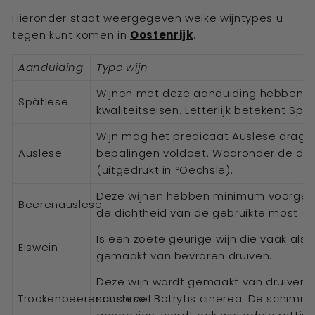
Hieronder staat weergegeven welke wijntypes u
tegen kunt komen in
Oostenrijk
.
Aanduiding
Type wijn
Wijnen met deze aanduiding hebben 
Spätlese
kwaliteitseisen. Letterlijk betekent Spät
Wijn mag het predicaat Auslese drage
Auslese
bepalingen voldoet. Waaronder de dic
(uitgedrukt in °Oechsle).
Deze wijnen hebben minimum voorgesc
Beerenauslese
de dichtheid van de gebruikte most (ui
Is een zoete geurige wijn die vaak als
Eiswein
gemaakt van bevroren druiven.
Deze wijn wordt gemaakt van druiven di
Trockenbeerenauslese
schimmel Botrytis cinerea. De schimmel