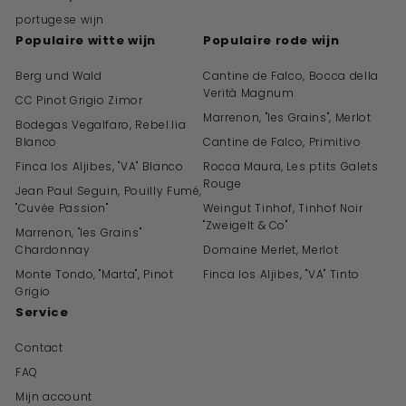
portugese wijn
Populaire witte wijn
Populaire rode wijn
Berg und Wald
Cantine de Falco, Bocca della
Verità Magnum
CC Pinot Grigio Zimor
Marrenon, "les Grains", Merlot
Bodegas Vegalfaro, Rebel.lia
Blanco
Cantine de Falco, Primitivo
Finca los Aljibes, "VA" Blanco
Rocca Maura, Les ptits Galets
Rouge
Jean Paul Seguin, Pouilly Fumé,
"Cuvée Passion"
Weingut Tinhof, Tinhof Noir
"Zweigelt & Co"
Marrenon, "les Grains"
Chardonnay
Domaine Merlet, Merlot
Monte Tondo, "Marta", Pinot
Finca los Aljibes, "VA" Tinto
Grigio
Service
Contact
FAQ
Mijn account