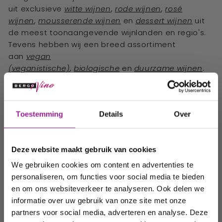
uit exclusieve
witte wijnen
,
rode wijnen
,
rosé
wijnen
,
mousserende wijnen
en
dessert wijnen
uit
de meest toonaangevende wijnlanden en regio's.
Tevens hebben wij een breed assortiment
aan
vegan
(veganistische)
,
biologische
en
duurzame wijnen
.
Al onze wijnen zijn per fles te bestellen en worden
geleverd met een
Ontvang 10%
unieke
wijnbeschrijving
en
serveeradvies
, zodat
Toestemming
Details
Over
u het verhaal achter de wijn en het wijnhuis kunt
korting op uw
ontdekken. Wij streven ernaar om uw wijn binnen
volgende
twee dagen bij u thuis te bezorgen.
Vanaf 75
Deze website maakt gebruik van cookies
euro
wordt uw wijn
gratis thuisbezorgd
.
order!
We gebruiken cookies om content en advertenties te
personaliseren, om functies voor social media te bieden
Wij houden u graag op de
en om ons websiteverkeer te analyseren. Ook delen we
informatie over uw gebruik van onze site met onze
hoogte van onze acties,
Populaire categorieën
partners voor social media, adverteren en analyse. Deze
wijnhuizen en uw