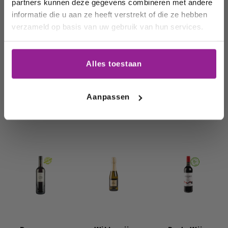
partners kunnen deze gegevens combineren met andere
favoriete wijnen!
informatie die u aan ze heeft verstrekt of die ze hebben
verzameld op basis van uw gebruik van hun services.
Email
Alles toestaan
Schrijf me in
Aanpassen
Alcoholvrije
Vegan wijnen
Biologische
wijnen
wijn