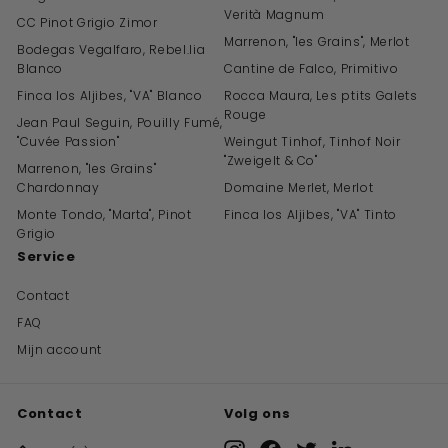
Verità Magnum
CC Pinot Grigio Zimor
Marrenon, "les Grains", Merlot
Bodegas Vegalfaro, Rebel.lia
Blanco
Cantine de Falco, Primitivo
Finca los Aljibes, "VA" Blanco
Rocca Maura, Les ptits Galets
Rouge
Jean Paul Seguin, Pouilly Fumé,
"Cuvée Passion"
Weingut Tinhof, Tinhof Noir
"Zweigelt & Co"
Marrenon, "les Grains"
Chardonnay
Domaine Merlet, Merlot
Monte Tondo, "Marta", Pinot
Finca los Aljibes, "VA" Tinto
Grigio
Service
Contact
FAQ
Mijn account
Contact
Volg ons