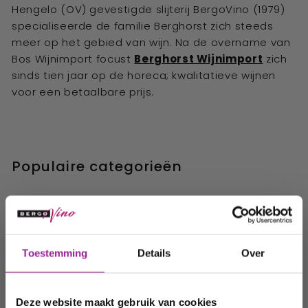
Hengelo (OV) gevestigde slijterij BergoVino (1979)
specialiseerde de familie Berghorst zich steeds
meer op het gebied van wijn. Na de overname van
Bos Wijnimport focust
Berghorst Wijnimport
zich
sinds tien jaar op de horeca; kwalitatieve wijnen
voor een betaalbare prijs.
Populaire categorieën
Ontvang 10%
Toestemming
Details
Over
korting op uw
volgende
Deze website maakt gebruik van cookies