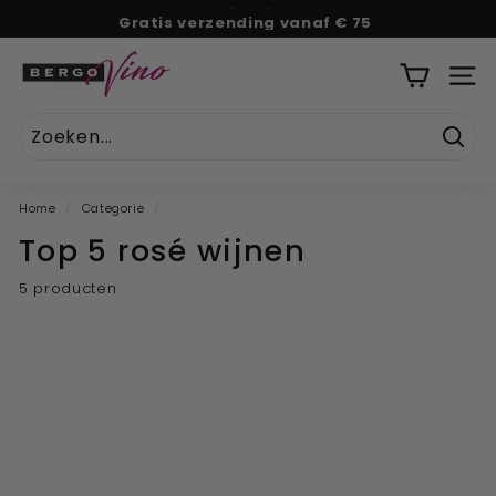
Naar
Gratis verzending vanaf € 75
tekst
Pauze
B
diavoorstelling
e
SITE
r
g
Zoek
o
V
Home
/
Categorie
/
i
Top 5 rosé wijnen
n
o
5 producten
''U
w
o
n
l
i
n