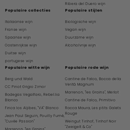
Ribera del Duero wijn
Populaire collecties
Populaire stijlen
Italiaanse wijn
Biologische wijn
Franse wijn
Vegan wijn
Spaanse wijn
Duurzame wijn
Oostenrijkse wijn
Alcoholvrije wijn
Duitse wijn
portugese wijn
Populaire witte wijn
Populaire rode wijn
Berg und Wald
Cantine de Falco, Bocca della
Verità Magnum
CC Pinot Grigio Zimor
Marrenon, "les Grains", Merlot
Bodegas Vegalfaro, Rebel.lia
Blanco
Cantine de Falco, Primitivo
Finca los Aljibes, "VA" Blanco
Rocca Maura, Les ptits Galets
Rouge
Jean Paul Seguin, Pouilly Fumé,
"Cuvée Passion"
Weingut Tinhof, Tinhof Noir
"Zweigelt & Co"
Marrenon, "les Grains"