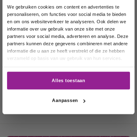
order!
We gebruiken cookies om content en advertenties te
Alcoholvrije
Vegan wijnen
Biologische
personaliseren, om functies voor social media te bieden
wijnen
wijn
Wij houden u graag op de
en om ons websiteverkeer te analyseren. Ook delen we
informatie over uw gebruik van onze site met onze
hoogte van onze acties,
partners voor social media, adverteren en analyse. Deze
wijnhuizen en uw
partners kunnen deze gegevens combineren met andere
favoriete wijnen!
informatie die u aan ze heeft verstrekt of die ze hebben
verzameld op basis van uw gebruik van hun services.
Email
Alles toestaan
Duurzame
Witte wijn
Rode Wijn
Schrijf me in
wijn
Aanpassen