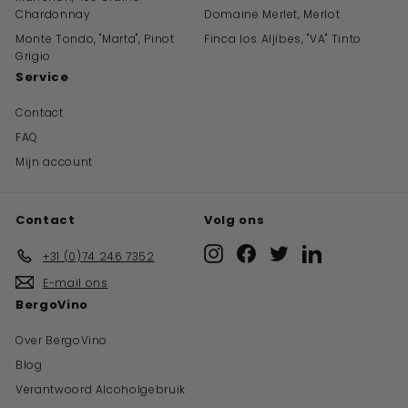
Chardonnay
Domaine Merlet, Merlot
Monte Tondo, "Marta", Pinot
Finca los Aljibes, "VA" Tinto
Grigio
Service
Contact
FAQ
Mijn account
Contact
Volg ons
Instagram
Facebook
Twitter
LinkedIn
+31 (0)74 246 7352
E-mail ons
BergoVino
Over BergoVino
Blog
Verantwoord Alcoholgebruik