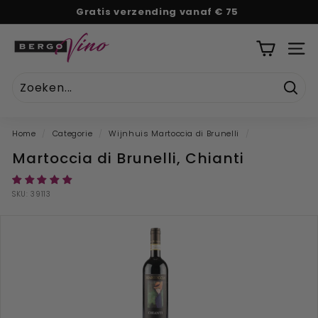
Naar
Gratis verzending vanaf € 75
tekst
Pauze
B
diavoorstelling
e
SITE
r
g
Zoek
o
V
Home
/
Categorie
/
Wijnhuis Martoccia di Brunelli
/
i
Martoccia di Brunelli, Chianti
n
o
SKU:
39113
''U
w
o
n
l
i
n