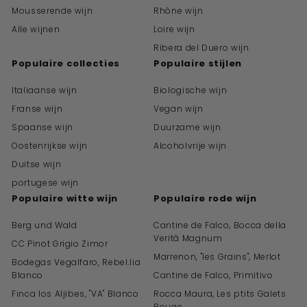
Mousserende wijn
Rhône wijn
Alle wijnen
Loire wijn
Ribera del Duero wijn
Populaire collecties
Populaire stijlen
Italiaanse wijn
Biologische wijn
Franse wijn
Vegan wijn
Spaanse wijn
Duurzame wijn
Oostenrijkse wijn
Alcoholvrije wijn
Duitse wijn
portugese wijn
Populaire witte wijn
Populaire rode wijn
Berg und Wald
Cantine de Falco, Bocca della
Verità Magnum
CC Pinot Grigio Zimor
Marrenon, "les Grains", Merlot
Bodegas Vegalfaro, Rebel.lia
Blanco
Cantine de Falco, Primitivo
Finca los Aljibes, "VA" Blanco
Rocca Maura, Les ptits Galets
Rouge