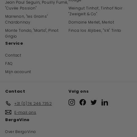
Jean Paul Seguin, Pouilly Fumé,
"Cuvée Passion"
Weingut Tinhof, Tinhof Noir
"Zweigelt & Co"
Marrenon, "les Grains"
Chardonnay
Domaine Merlet, Merlot
Monte Tondo, "Marta", Pinot
Finca los Aljibes, "VA" Tinto
Grigio
Service
Contact
FAQ
Mijn account
Contact
Volg ons
Instagram
Facebook
Twitter
LinkedIn
+31 (0)74 246 7352
E-mail ons
BergoVino
Over BergoVino