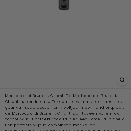
e
w
i
j
n
a
d
v
i
s
e
u
Martoccia di Brunelli, Chianti De Martoccia di Brunelli,
r''
Chianti is een intense Toscaanse wijn met een heerlijke
geur van rode bessen en viooltjes. In de mond ontplooit
de Martoccia di Brunelli, Chianti zich tot een volle maar
zachte wijn. U ontdekt rood fruit en een lichte kruidigheid.
Een perfecte wijn in combinatie met koude
vleesgerechten, een pasta met tomatensaus, gegrilde