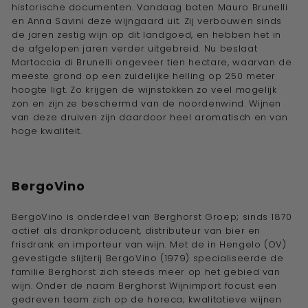
historische documenten. Vandaag baten Mauro Brunelli
en Anna Savini deze wijngaard uit. Zij verbouwen sinds
de jaren zestig wijn op dit landgoed, en hebben het in
de afgelopen jaren verder uitgebreid. Nu beslaat
Martoccia di Brunelli ongeveer tien hectare, waarvan de
meeste grond op een zuidelijke helling op 250 meter
hoogte ligt. Zo krijgen de wijnstokken zo veel mogelijk
zon en zijn ze beschermd van de noordenwind. Wijnen
van deze druiven zijn daardoor heel aromatisch en van
hoge kwaliteit.
BergoVino
BergoVino is onderdeel van Berghorst Groep; sinds 1870
actief als drankproducent, distributeur van bier en
frisdrank en importeur van wijn. Met de in Hengelo (OV)
gevestigde slijterij BergoVino (1979) specialiseerde de
familie Berghorst zich steeds meer op het gebied van
wijn. Onder de naam Berghorst Wijnimport focust een
gedreven team zich op de horeca; kwalitatieve wijnen