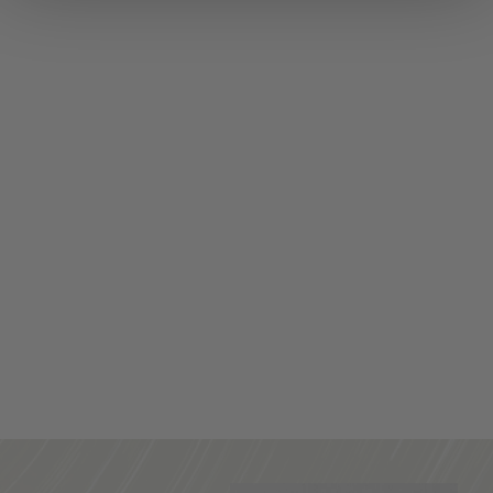
Martoccia di Brunelli,
Chianti
Martoccia di
Brunelli, Chianti De
Martoccia di
Brunelli, Chianti is...
€14,40
€12,24