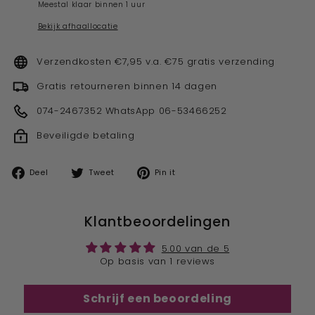
Meestal klaar binnen 1 uur
Bekijk afhaallocatie
Verzendkosten €7,95 v.a. €75 gratis verzending
Gratis retourneren binnen 14 dagen
074-2467352 WhatsApp 06-53466252
Beveiligde betaling
Deel
Tweet
Pin
Deel
Tweet
Pin it
op
op
op
facebook
twitter
pinterest
Klantbeoordelingen
5.00 van de 5
Op basis van 1 reviews
Schrijf een beoordeling