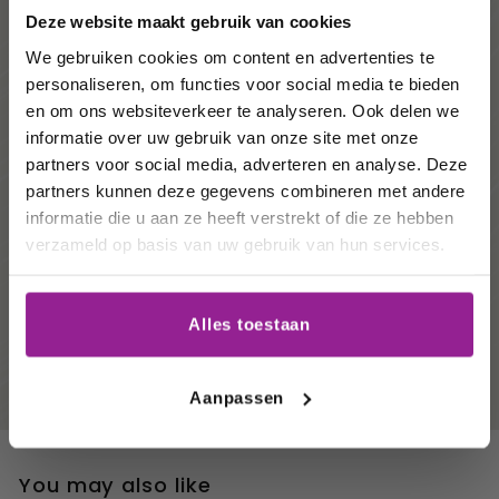
volgende
Deze website maakt gebruik van cookies
order!
We gebruiken cookies om content en advertenties te
personaliseren, om functies voor social media te bieden
Wij houden u graag op de
Duurzame wijnen
en om ons websiteverkeer te analyseren. Ook delen we
informatie over uw gebruik van onze site met onze
hoogte van onze acties,
Een veel voorkomende vorm van wijnbouw. Voorop
partners voor social media, adverteren en analyse. Deze
staat dat de wijnboer een werkwijze hanteert die
wijnhuizen en uw
partners kunnen deze gegevens combineren met andere
goed is voor het milieu, mens en dier. Dus waar
favoriete wijnen!
mogelijk werkt de wijnmaker
biologisch
. Het grote
informatie die u aan ze heeft verstrekt of die ze hebben
verschil met biologisch is dat deze vorm van
verzameld op basis van uw gebruik van hun services.
wijnbouw niet als zodanig is gecertificeerd omdat
Email
de wijnboer zich het recht voorhoudt om met
zwaardere middelen in te grijpen wanneer dit echt
Alles toestaan
niet anders kan.
Duurzame wijnbouw
houdt naast
Schrijf me in
de natuurlijke factoren ook rekening met de
economische factoren voor de wijnmaker.
Aanpassen
You may also like