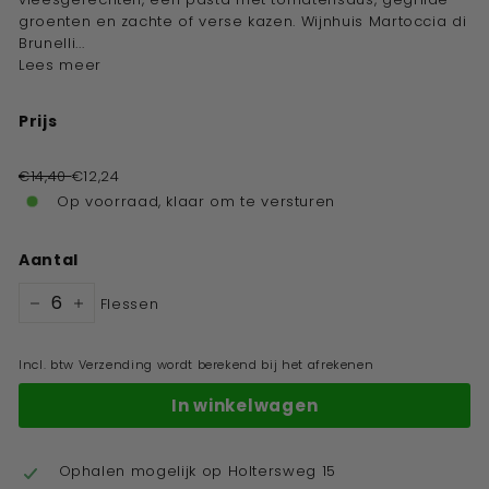
groenten en zachte of verse kazen. Wijnhuis Martoccia di
Brunelli...
Lees meer
Prijs
Standaard
prijs
€14,40
€12,24
Op voorraad, klaar om te versturen
Aantal
Flessen
−
+
Incl. btw Verzending wordt berekend bij het afrekenen
In winkelwagen
Ophalen mogelijk op
Holtersweg 15