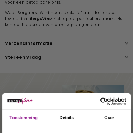
voor een betaalbare prijs.
Waar Berghorst Wijnimport exclusief aan de horeca
levert, richt
BergoVino
zich op de particuliere markt. Nu
kan echt iedereen van onze wijnen genieten.
Verzendinformatie
Stel een vraag
Ontvang 10%
Toestemming
Details
Over
korting op uw