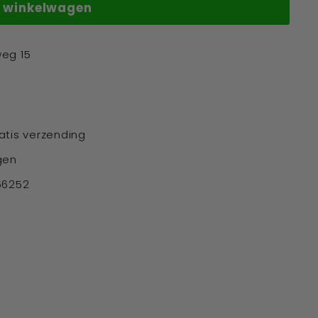
n winkelwagen
weg 15
atis verzending
gen
66252
terest