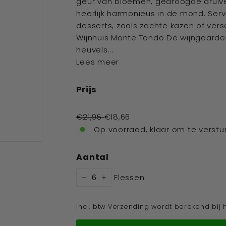
geur van bloemen, gedroogde druiven 
heerlijk harmonieus in de mond. Ser
desserts, zoals zachte kazen of vers
Wijnhuis Monte Tondo De wijngaarden
heuvels...
Lees meer
Prijs
Standaard
€21,95
€18,66
prijs
Op voorraad, klaar om te verstu
Aantal
Flessen
−
+
Incl. btw Verzending wordt berekend bij 