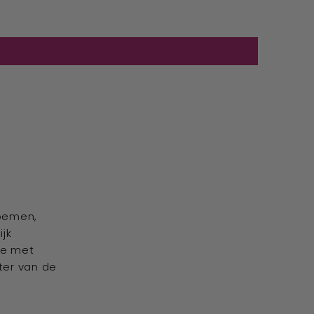
loemen,
ijk
ve met
iter van de