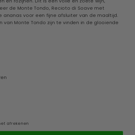
en rozijnen. Dit is een volle en zoete wijn,
veer de Monte Tondo, Recioto di Soave met
e ananas voor een fijne afsluiter van de maaltijd.
 van Monte Tondo zijn te vinden in de glooiende
ren
het afrekenen