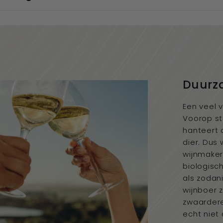
Duurz
Een veel 
Voorop st
hanteert 
dier. Dus
wijnmake
biologisc
als zodan
wijnboer 
zwaardere
echt niet