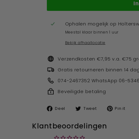
I
Ophalen mogelijk op
Holters
Meestal klaar binnen 1 uur
Bekijk afhaallocatie
Verzendkosten €7,95 v.a. €75 gr
Gratis retourneren binnen 14 da
074-2467352 WhatsApp 06-534
Beveiligde betaling
Deel
Tweet
Pin
Deel
Tweet
Pin it
op
op
op
facebook
twitter
pin
Klantbeoordelingen