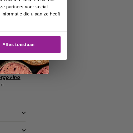
ze partners voor social
nformatie die u aan ze heeft
n wijn. Met
eerde de
Alles toestaan
r de naam
a;
ergoVino
en