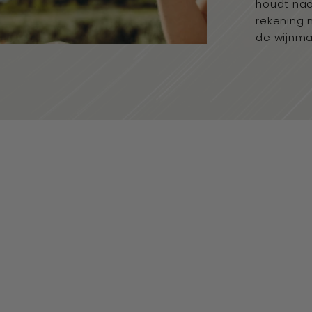
houdt naa
rekening 
de wijnma