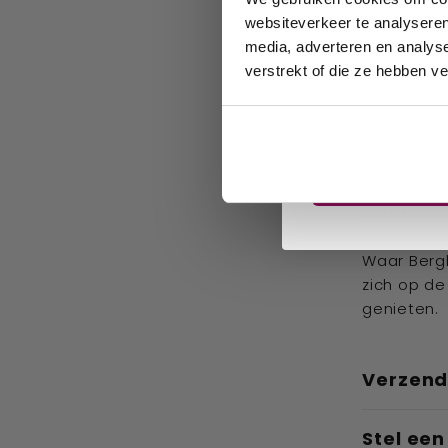
wijnh
websiteverkeer te analyseren
Bergo
media, adverteren en analys
favor
verstrekt of die ze hebben v
BergoVino 
Email
drankprodu
de in Heng
familie Be
Sch
Berghorst 
kwalitatie
Waar Bergh
zich op de
genieten.
Verzend
Stel ee