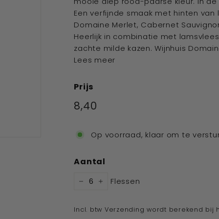
mooie diep rood-paarse kleur. In de 
Een verfijnde smaak met hinten van 
Domaine Merlet, Cabernet Sauvignon 
Heerlijk in combinatie met lamsvlees
zachte milde kazen. Wijnhuis Domaine 
Lees meer
Prijs
Standaard
8,40
€8,40
prijs
Op voorraad, klaar om te verstu
Aantal
Flessen
−
+
Incl. btw Verzending wordt berekend bij 