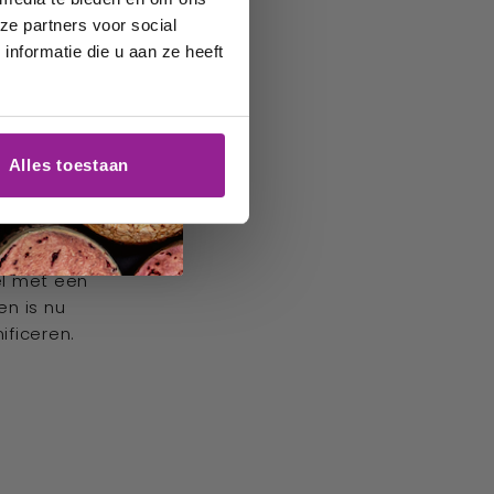
ve
ze partners voor social
em
nformatie die u aan ze heeft
 De in
et zuiden,
Alles toestaan
nmiddels
jn, de
eu de
jne en
el met een
en is nu
ificeren.