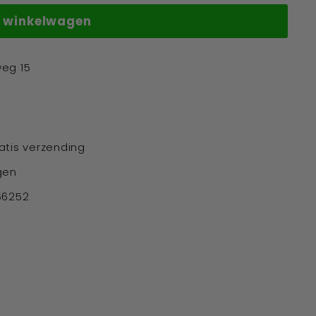
n winkelwagen
weg 15
atis verzending
gen
66252
terest