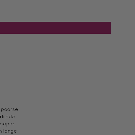
-paarse
rfijnde
 peper.
n lange