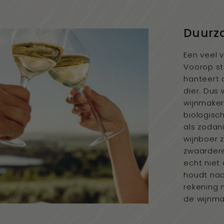
Duurz
Een veel 
Voorop st
hanteert 
dier. Dus
wijnmake
biologisc
als zodan
wijnboer 
zwaardere
echt niet
houdt naa
rekening 
de wijnma