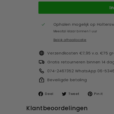
I
Ophalen mogelijk op
Holters
Meestal klaar binnen 1 uur
Bekijk afhaallocatie
Verzendkosten €7,95 v.a. €75 gr
Gratis retourneren binnen 14 da
074-2467352 WhatsApp 06-534
Beveiligde betaling
Deel
Tweet
Pin
Deel
Tweet
Pin it
op
op
op
facebook
twitter
pin
Klantbeoordelingen