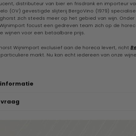
cent, distributeur van bier en frisdrank en importeur va
elo (OV) gevestigde slijterij BergoVino (1979) specialis
rghorst zich steeds meer op het gebied van wijn. Onde
Wijnimport focust een gedreven team zich op de horec
ve wijnen voor een betaalbare prijs.
orst Wijnimport exclusief aan de horeca levert, richt
B
 particuliere markt. Nu kan echt iedereen van onze wijn
informatie
n vraag