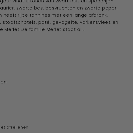
geur vindt u tonen van zwart fruit en specerijen.
laurier, zwarte bes, bosvruchten en zwarte peper.
heeft rijpe tannines met een lange afdronk.
, stoofschotels, paté, gevogelte, varkensvlees en
Merlet De familie Merlet staat al...
ren
het afrekenen