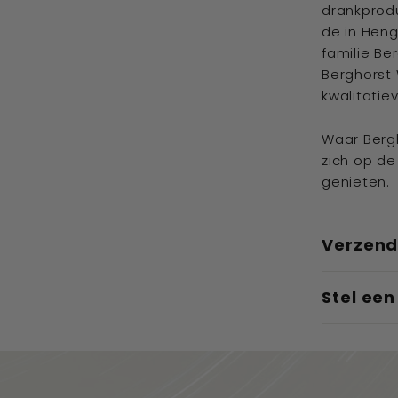
drankprodu
de in Heng
familie Be
Berghorst 
kwalitatie
Waar Bergh
zich op de
genieten.
Verzend
Stel ee