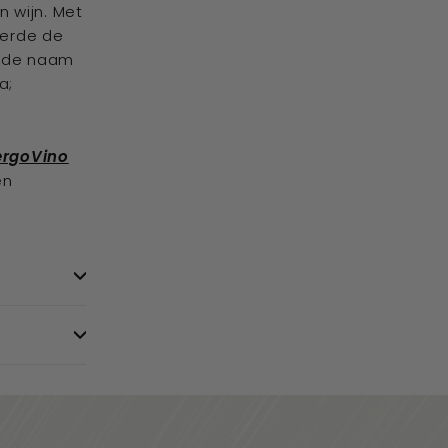
n wijn. Met
eerde de
r de naam
a;
ergoVino
en