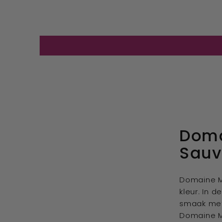
Doma
Sauv
Domaine M
kleur. In d
smaak met 
Domaine Me