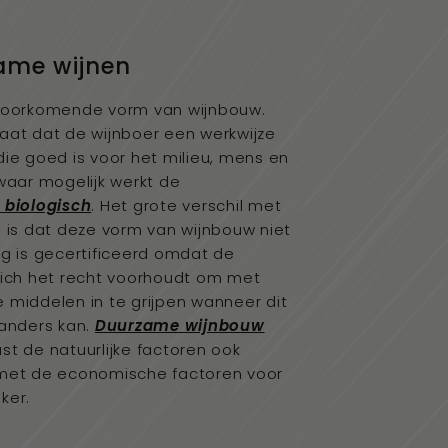
ame wijnen
voorkomende vorm van wijnbouw.
aat dat de wijnboer een werkwijze
die goed is voor het milieu, mens en
 waar mogelijk werkt de
r
biologisch
. Het grote verschil met
h is dat deze vorm van wijnbouw niet
ig is gecertificeerd omdat de
zich het recht voorhoudt om met
 middelen in te grijpen wanneer dit
 anders kan.
Duurzame wijnbouw
st de natuurlijke factoren ook
met de economische factoren voor
ker.