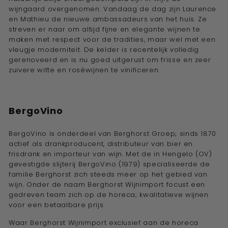
wijngaard overgenomen. Vandaag de dag zijn Laurence
en Mathieu de nieuwe ambassadeurs van het huis. Ze
streven er naar om altijd fijne en elegante wijnen te
maken met respect voor de tradities, maar wel met een
vleugje moderniteit. De kelder is recentelijk volledig
gerenoveerd en is nu goed uitgerust om frisse en zeer
zuivere witte en roséwijnen te vinificeren.
BergoVino
BergoVino is onderdeel van Berghorst Groep; sinds 1870
actief als drankproducent, distributeur van bier en
frisdrank en importeur van wijn. Met de in Hengelo (OV)
gevestigde slijterij BergoVino (1979) specialiseerde de
familie Berghorst zich steeds meer op het gebied van
wijn. Onder de naam Berghorst Wijnimport focust een
gedreven team zich op de horeca; kwalitatieve wijnen
voor een betaalbare prijs.
Waar Berghorst Wijnimport exclusief aan de horeca