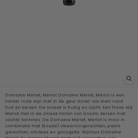
e
w
i
j
n
a
d
v
i
s
e
u
Domaine Merlet, Merlot Domaine Merlet, Merlot is een
helder rode wijn met in de geur tonen van klein rood
r''
fruit en kersen. De smaak is fruitig en zacht. Een frisse stijl
Merlot met in de smaak hinten van braam, kersen met
zachte tannines. De Domaine Merlet, Merlot is mooi in
combinatie met (koude) vleesvoorgerechten, pasta
gerechten, witvlees en gevogelte. Wijnhuis Domaine