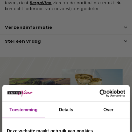
levert, richt
BergoVino
zich op de particuliere markt. Nu
kan echt iedereen van onze wijnen genieten.
Verzendinformatie
Stel een vraag
Ontvang 10%
Toestemming
Details
Over
korting op uw
volgende
Deze website maakt gebruik van cookies