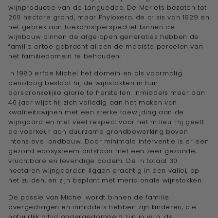
wijnproductie van de Languedoc. De Merlets bezaten tot
200 hectare grond, maar Phyloxera, de crisis van 1929 en
het gebrek aan toekomstperspectief binnen de
wijnbouw binnen de afgelopen generaties hebben de
familie ertoe gebracht alleen de mooiste percelen van
het familiedomein te behouden.
In 1980 erfde Michel het domein en als voormalig
oenoloog besloot hij de wijnstokken in hun
oorspronkelijke glorie te herstellen. Inmiddels meer dan
40 jaar wijdt hij zich volledig aan het maken van
kwaliteitswijnen met een sterke toewijding aan de
wijngaard en met veel respect voor het milieu. Hij geeft
de voorkeur aan duurzame grondbewerking boven
intensieve landbouw. Door minimale interventie is er een
gezond ecosysteem ontstaan met een zeer gezonde,
vruchtbare en levendige bodem. De in totaal 30
hectaren wijngaarden liggen prachtig in een vallei, op
het zuiden, en zijn beplant met meridionale wijnstokken.
De passie van Michel wordt binnen de familie
overgedragen en inmiddels hebben zijn kinderen, die
natuurlijk altijd ondergedompeld zijn in wijn, de