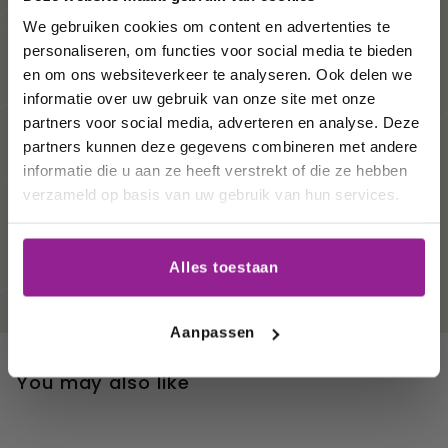
order!
We gebruiken cookies om content en advertenties te
Duurzame wijnen
personaliseren, om functies voor social media te bieden
Wij houden u graag op de
en om ons websiteverkeer te analyseren. Ook delen we
Een veel voorkomende vorm van wijnbouw. Voorop
informatie over uw gebruik van onze site met onze
hoogte van onze acties,
staat dat de wijnboer een werkwijze hanteert die
goed is voor het milieu, mens en dier. Dus waar
partners voor social media, adverteren en analyse. Deze
wijnhuizen en uw
mogelijk werkt de wijnmaker
biologisch
. Het grote
partners kunnen deze gegevens combineren met andere
favoriete wijnen!
verschil met biologisch is dat deze vorm van
informatie die u aan ze heeft verstrekt of die ze hebben
wijnbouw niet als zodanig is gecertificeerd omdat
verzameld op basis van uw gebruik van hun services.
de wijnboer zich het recht voorhoudt om met
Email
zwaardere middelen in te grijpen wanneer dit echt
niet anders kan.
Duurzame wijnbouw
houdt naast
de natuurlijke factoren ook rekening met de
Alles toestaan
economische factoren voor de wijnmaker.
Schrijf me in
Aanpassen
You may also like