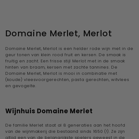
Domaine Merlet, Merlot
Domaine Merlet, Merlot is een helder rode wijn met in de
geur tonen van klein rood fruit en kersen. De smaak is
fruitig en zacht. Een frisse stijl Merlot met in de smaak
hinten van braam, kersen met zachte tannines. De
Domaine Merlet, Merlot is mooi in combinatie met
(koude) vleesvoorgerechten, pasta gerechten, witvlees
en gevogelte.
Wijnhuis Domaine
Merlet
De familie Merlet staat al 8 generaties aan het hoofd
van de wijnmakerij die bestaand sinds 1650 (!). Ze zijn
altijd een van de belangrijkste spelers geweest in de