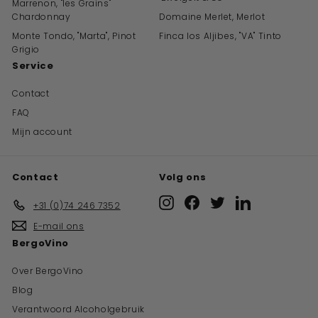
Marrenon, "les Grains"
Chardonnay
Domaine Merlet, Merlot
Monte Tondo, "Marta", Pinot
Finca los Aljibes, "VA" Tinto
Grigio
Service
Contact
FAQ
Mijn account
Contact
Volg ons
Instagram
Facebook
Twitter
LinkedIn
+31 (0)74 246 7352
E-mail ons
BergoVino
Over BergoVino
Blog
Verantwoord Alcoholgebruik