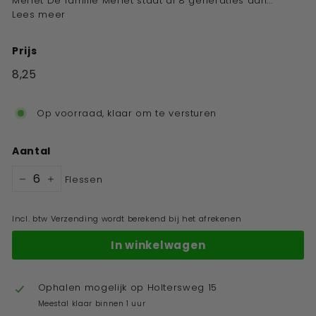
Merlet De familie Merlet staat al 8 generaties aan...
Lees meer
Prijs
Standaard
8,25
€8,25
prijs
Op voorraad, klaar om te versturen
Aantal
Flessen
−
+
Incl. btw Verzending wordt berekend bij het afrekenen
In winkelwagen
Ophalen mogelijk op
Holtersweg 15
Meestal klaar binnen 1 uur