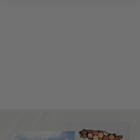
Domaine Merlet,
Merlot
Domaine Merlet,
Merlot Domaine
Merlet, Merlot is een
helder rode wi...
8,25
€
8
,
2
5