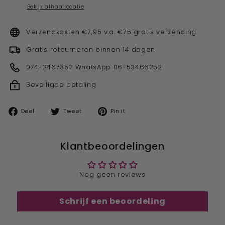
Bekijk afhaallocatie
Verzendkosten €7,95 v.a. €75 gratis verzending
Gratis retourneren binnen 14 dagen
074-2467352 WhatsApp 06-53466252
Beveiligde betaling
Deel
Tweet
Pin
Deel
Tweet
Pin it
op
op
op
facebook
twitter
pinterest
Klantbeoordelingen
Nog geen reviews
Schrijf een beoordeling