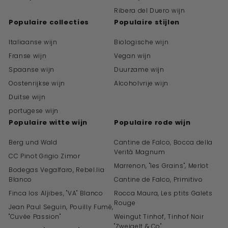
Ribera del Duero wijn
Populaire collecties
Populaire stijlen
Italiaanse wijn
Biologische wijn
Franse wijn
Vegan wijn
Spaanse wijn
Duurzame wijn
Oostenrijkse wijn
Alcoholvrije wijn
Duitse wijn
portugese wijn
Populaire witte wijn
Populaire rode wijn
Berg und Wald
Cantine de Falco, Bocca della
Verità Magnum
CC Pinot Grigio Zimor
Marrenon, "les Grains", Merlot
Bodegas Vegalfaro, Rebel.lia
Blanco
Cantine de Falco, Primitivo
Finca los Aljibes, "VA" Blanco
Rocca Maura, Les ptits Galets
Rouge
Jean Paul Seguin, Pouilly Fumé,
"Cuvée Passion"
Weingut Tinhof, Tinhof Noir
"Zweigelt & Co"