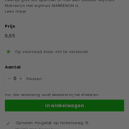
Marrenon Het wijnhuis MARRENON is...
Lees meer
Prijs
Standaard
8,85
€8,85
prijs
Op voorraad, klaar om te versturen
Aantal
Flessen
−
+
Incl. btw Verzending wordt berekend bij het afrekenen
In winkelwagen
Ophalen mogelijk op
Holtersweg 15