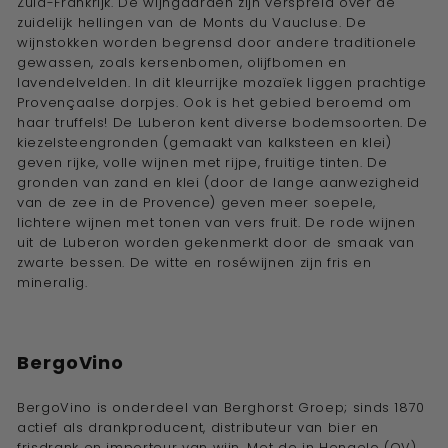
Zuid-Frankrijk. De wijngaarden zijn verspreid over de
zuidelijk hellingen van de Monts du
Vaucluse. De
wijnstokken worden begrensd door andere traditionele
gewassen, zoals kersen
bomen,
olijfbomen en
lavendelvelden
. I
n dit kleurrijke mozaïek liggen prachtige
Provençaalse dorpjes.
Ook is het gebied beroemd om
haar truffels! De Luberon kent diverse
bodemsoorten. De
kiezelsteengronden (gemaakt van kalksteen en
klei)
geven rijke, volle wijnen met rijpe, fruitige tinten. De
gronden van zand en klei
(door de lange aanwezigheid
van de zee in de Provence) geven meer soepele,
lichtere wijnen met tonen van vers fruit. De rode wijnen
uit de Luberon worden
gekenmerkt door de smaak van
zwarte bessen. De witte en roséwijnen zijn fris en
mineralig.
BergoVino
BergoVino is onderdeel van Berghorst Groep; sinds 1870
actief als drankproducent, distributeur van bier en
frisdrank en importeur van wijn. Met de in Hengelo (OV)