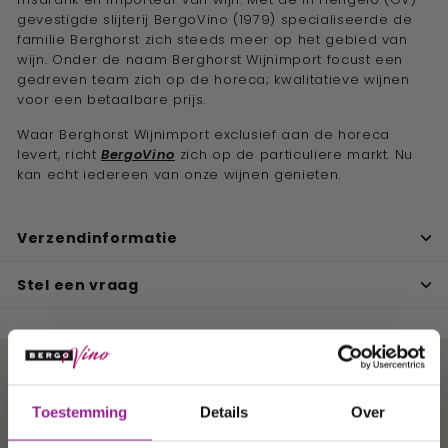
gevestigde slijterij BergoVino (1979) specialiseerde de
familie Berghorst zich steeds meer op het gebied van
wijn. Onder de naam Berghorst Wijnimport focust een
gedreven team zich op de horeca; kwalitatieve wijnen
voor een betaalbare prijs.
Waar Berghorst Wijnimport exclusief aan de horeca
levert, richt
BergoVino
zich op de particuliere markt. Nu
kan echt iedereen van onze wijnen genieten.
Verzendinformatie
Stel een vraag
Ontvang 10%
Toestemming
Details
Over
korting op uw