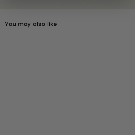
You may also like
Marrenon, "les
Grains'', Merlot Rosé
Marrenon, "les
Grains'', Merlot
Rosé De Marrenon,
"les Grains'', Me...
8,85
€
8