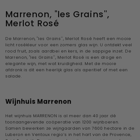
Marrenon, "les Grains'',
Merlot Rosé
De Marrenon, "les Grains'', Merlot Rosé heeft een mooie
licht rosékleur voor een zomers glas wijn. U ontdekt veel
rood fruit, zoals aardbei en kers, in de sappige inzet. De
Marrenon, "les Grains'', Merlot Rosé is een droge en
elegante wijn, met wat kruidigheid. Met de mooie
afdronk is dit een heerlijk glas als aperitief of met een
salade.
Wijnhuis
Marrenon
Het wijnhuis MARRENON is al meer dan 40 jaar dé
toonaangevende coöperatie van
1200 wijnboeren
.
Samen bewerken ze wijngaarden van 7600 hectare in de
Luberon en Ventoux regio’s in het hart van de Provence,