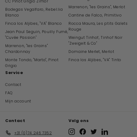
CC Pinot Grigio Zimor
Marrenon, "les Grains", Merlot
Bodegas Vegalfaro, Rebel.lia
Blanco
Cantine de Falco, Primitivo
Finca los Aljibes, "VA" Blanco
Rocca Maura, Les ptits Galets
Rouge
Jean Paul Seguin, Pouilly Fumé,
"Cuvée Passion"
Weingut Tinhof, Tinhof Noir
"Zweigelt & Co"
Marrenon, "les Grains"
Chardonnay
Domaine Merlet, Merlot
Monte Tondo, "Marta", Pinot
Finca los Aljibes, "VA" Tinto
Grigio
Service
Contact
FAQ
Mijn account
Contact
Volg ons
Instagram
Facebook
Twitter
LinkedIn
+31 (0)74 246 7352