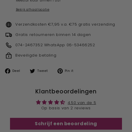
Meestal klaar binnen 1 uur
Bekijk afhaallocatie
Verzendkosten €7,95 v.a. €75 gratis verzending
Gratis retourneren binnen 14 dagen
074-2467352 WhatsApp 06-53466252
Beveiligde betaling
Deel
Tweet
Pin
Deel
Tweet
Pin it
op
op
op
facebook
twitter
pinterest
Klantbeoordelingen
4.50 van de 5
Op basis van 2 reviews
Schrijf een beoordeling