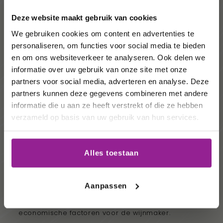
volgende
Deze website maakt gebruik van cookies
order!
We gebruiken cookies om content en advertenties te
personaliseren, om functies voor social media te bieden
Wij houden u graag op de
en om ons websiteverkeer te analyseren. Ook delen we
informatie over uw gebruik van onze site met onze
hoogte van onze acties,
partners voor social media, adverteren en analyse. Deze
wijnhuizen en uw
partners kunnen deze gegevens combineren met andere
Duurzame wijnen
favoriete wijnen!
informatie die u aan ze heeft verstrekt of die ze hebben
Een veel voorkomende vorm van wijnbouw. Voorop
verzameld op basis van uw gebruik van hun services.
staat dat de wijnboer een werkwijze hanteert die
Email
goed is voor het milieu, mens en dier. Dus waar
mogelijk werkt de wijnmaker
biologisch
. Het grote
verschil met biologisch is dat deze vorm van
Alles toestaan
Schrijf me in
wijnbouw niet als zodanig is gecertificeerd omdat
de wijnboer zich het recht voorhoudt om met
zwaardere middelen in te grijpen wanneer dit echt
Aanpassen
niet anders kan.
Duurzame wijnbouw
houdt naast
de natuurlijke factoren ook rekening met de
economische factoren voor de wijnmaker.