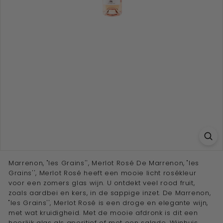
e
w
i
j
n
a
d
v
i
s
e
u
Marrenon, "les Grains'', Merlot Rosé De Marrenon, "les
r''
Grains'', Merlot Rosé heeft een mooie licht rosékleur
voor een zomers glas wijn. U ontdekt veel rood fruit,
zoals aardbei en kers, in de sappige inzet. De Marrenon,
"les Grains'', Merlot Rosé is een droge en elegante wijn,
met wat kruidigheid. Met de mooie afdronk is dit een
heerlijk glas als aperitief of met een salade. Wijnhuis