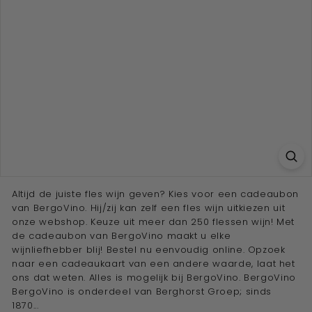
e
w
i
j
n
a
d
v
i
s
e
Altijd de juiste fles wijn geven? Kies voor een cadeaubon
van BergoVino. Hij/zij kan zelf een fles wijn uitkiezen uit
u
onze webshop. Keuze uit meer dan 250 flessen wijn! Met
r''
de cadeaubon van BergoVino maakt u elke
wijnliefhebber blij! Bestel nu eenvoudig online. Opzoek
naar een cadeaukaart van een andere waarde, laat het
ons dat weten. Alles is mogelijk bij BergoVino. BergoVino
BergoVino is onderdeel van Berghorst Groep; sinds
1870...