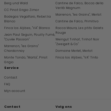
Berg und Wald
Cantine de Falco, Bocca della
Verità Magnum
CC Pinot Grigio Zimor
Marrenon, "les Grains", Merlot
Bodegas Vegalfaro, Rebel.lia
Blanco
Cantine de Falco, Primitivo
Finca los Aljibes, "VA" Blanco
Rocca Maura, Les ptits Galets
Rouge
Jean Paul Seguin, Pouilly Fumé,
"Cuvée Passion"
Weingut Tinhof, Tinhof Noir
"Zweigelt & Co"
Marrenon, "les Grains"
Chardonnay
Domaine Merlet, Merlot
Monte Tondo, "Marta", Pinot
Finca los Aljibes, "VA" Tinto
Grigio
Service
Contact
FAQ
Mijn account
Contact
Volg ons