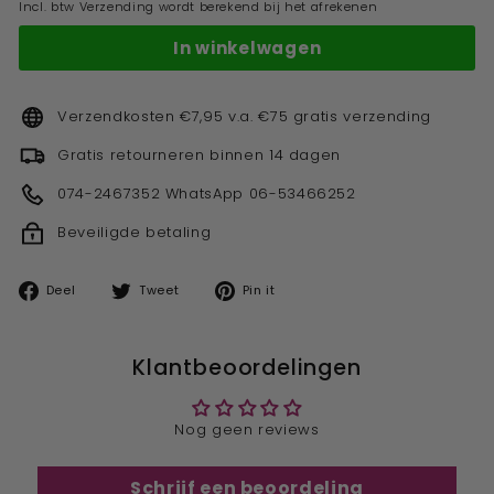
Incl. btw Verzending wordt berekend bij het afrekenen
In winkelwagen
Verzendkosten €7,95 v.a. €75 gratis verzending
Gratis retourneren binnen 14 dagen
074-2467352 WhatsApp 06-53466252
Beveiligde betaling
Deel
Tweet
Pin
Deel
Tweet
Pin it
op
op
op
facebook
twitter
pinterest
Klantbeoordelingen
Nog geen reviews
Schrijf een beoordeling