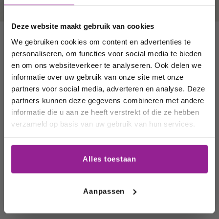
korting op uw
volgende
Deze website maakt gebruik van cookies
order!
We gebruiken cookies om content en advertenties te
You may also like
personaliseren, om functies voor social media te bieden
Wij houden u graag op de
en om ons websiteverkeer te analyseren. Ook delen we
informatie over uw gebruik van onze site met onze
hoogte van onze acties,
partners voor social media, adverteren en analyse. Deze
wijnhuizen en uw
partners kunnen deze gegevens combineren met andere
favoriete wijnen!
informatie die u aan ze heeft verstrekt of die ze hebben
verzameld op basis van uw gebruik van hun services.
Email
Digitale cadeaubon
BergoVino
Alles toestaan
Altijd de juiste fles
Schrijf me in
wijn geven? Kies
voor een
Aanpassen
cadeaubon van
Bergo...