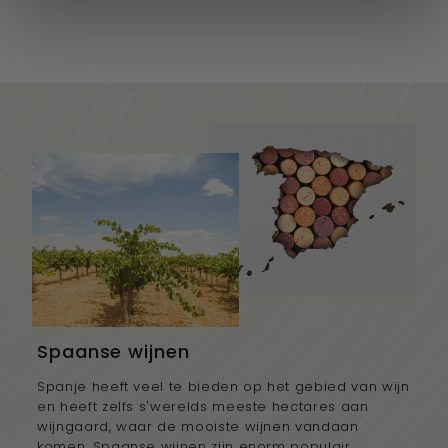
€5,00
v
van
a
n
€
5
,
0
0
Spaanse wijnen
Spanje heeft veel te bieden op het gebied van wijn
en heeft zelfs s'werelds meeste hectares aan
wijngaard, waar de mooiste wijnen vandaan
komen, Spaanse wijnen zijn enorm populair.