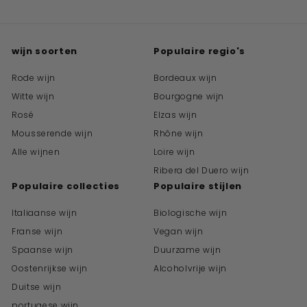
wijn soorten
Populaire regio's
Rode wijn
Bordeaux wijn
Witte wijn
Bourgogne wijn
Rosé
Elzas wijn
Mousserende wijn
Rhône wijn
Alle wijnen
Loire wijn
Ribera del Duero wijn
Populaire collecties
Populaire stijlen
Italiaanse wijn
Biologische wijn
Franse wijn
Vegan wijn
Spaanse wijn
Duurzame wijn
Oostenrijkse wijn
Alcoholvrije wijn
Duitse wijn
portugese wijn