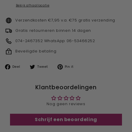
Bekijk afhaallocatie
Verzendkosten €7,95 v.a. €75 gratis verzending
Gratis retourneren binnen 14 dagen
074-2467352 WhatsApp 06-53466252
Beveiligde betaling
Deel
Tweet
Pin
Deel
Tweet
Pin it
op
op
op
facebook
twitter
pinterest
Klantbeoordelingen
Nog geen reviews
Schrijf een beoordeling