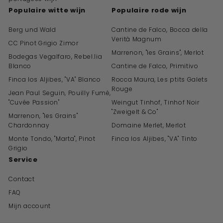
Populaire witte wijn
Populaire rode wijn
Berg und Wald
Cantine de Falco, Bocca della
Verità Magnum
CC Pinot Grigio Zimor
Marrenon, "les Grains", Merlot
Bodegas Vegalfaro, Rebel.lia
Blanco
Cantine de Falco, Primitivo
Finca los Aljibes, "VA" Blanco
Rocca Maura, Les ptits Galets
Rouge
Jean Paul Seguin, Pouilly Fumé,
"Cuvée Passion"
Weingut Tinhof, Tinhof Noir
"Zweigelt & Co"
Marrenon, "les Grains"
Chardonnay
Domaine Merlet, Merlot
Monte Tondo, "Marta", Pinot
Finca los Aljibes, "VA" Tinto
Grigio
Service
Contact
FAQ
Mijn account