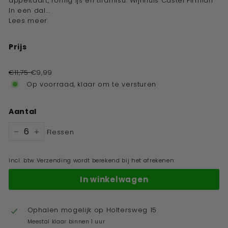
appeltaart, romig ijs en tiramisu. Wijnhuis Castel Firmian
In een dal...
Lees meer
Prijs
Standaard
prijs
€11,75
€9,99
Op voorraad, klaar om te versturen
Aantal
Flessen
−
+
Incl. btw Verzending wordt berekend bij het afrekenen
In winkelwagen
Ophalen mogelijk op
Holtersweg 15
Meestal klaar binnen 1 uur