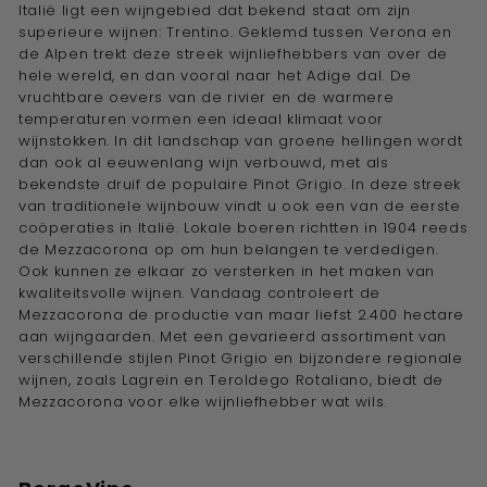
Italië ligt een wijngebied dat bekend staat om zijn
superieure wijnen: Trentino. Geklemd tussen Verona en
de Alpen trekt deze streek wijnliefhebbers van over de
hele wereld, en dan vooral naar het Adige dal. De
vruchtbare oevers van de rivier en de warmere
temperaturen vormen een ideaal klimaat voor
wijnstokken. In dit landschap van groene hellingen wordt
dan ook al eeuwenlang wijn verbouwd, met als
bekendste druif de populaire Pinot Grigio. In deze streek
van traditionele wijnbouw vindt u ook een van de eerste
coöperaties in Italië. Lokale boeren richtten in 1904 reeds
de Mezzacorona op om hun belangen te verdedigen.
Ook kunnen ze elkaar zo versterken in het maken van
kwaliteitsvolle wijnen. Vandaag controleert de
Mezzacorona de productie van maar liefst 2.400 hectare
aan wijngaarden. Met een gevarieerd assortiment van
verschillende stijlen Pinot Grigio en bijzondere regionale
wijnen, zoals Lagrein en Teroldego Rotaliano, biedt de
Mezzacorona voor elke wijnliefhebber wat wils.