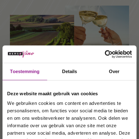
Ontvang 10%
Toestemming
Details
Over
korting op uw
Duurzame wijnen
volgende
Deze website maakt gebruik van cookies
Een veel voorkomende vorm van wijnbouw. Voorop
order!
We gebruiken cookies om content en advertenties te
staat dat de wijnboer een werkwijze hanteert die
goed is voor het milieu, mens en dier. Dus waar
personaliseren, om functies voor social media te bieden
mogelijk werkt de wijnmaker
biologisch
. Het grote
Wij houden u graag op de
en om ons websiteverkeer te analyseren. Ook delen we
verschil met biologisch is dat deze vorm van
informatie over uw gebruik van onze site met onze
hoogte van onze acties,
wijnbouw niet als zodanig is gecertificeerd omdat
partners voor social media, adverteren en analyse. Deze
de wijnboer zich het recht voorhoudt om met
wijnhuizen en uw