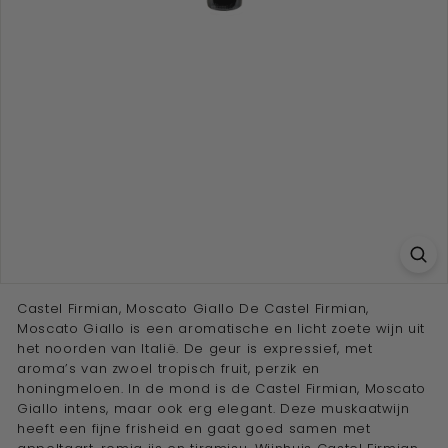
e
w
i
j
n
a
d
v
i
s
e
u
Castel Firmian, Moscato Giallo De Castel Firmian,
Moscato Giallo is een aromatische en licht zoete wijn uit
r''
het noorden van Italië. De geur is expressief, met
aroma’s van zwoel tropisch fruit, perzik en
honingmeloen. In de mond is de Castel Firmian, Moscato
Giallo intens, maar ook erg elegant. Deze muskaatwijn
heeft een fijne frisheid en gaat goed samen met