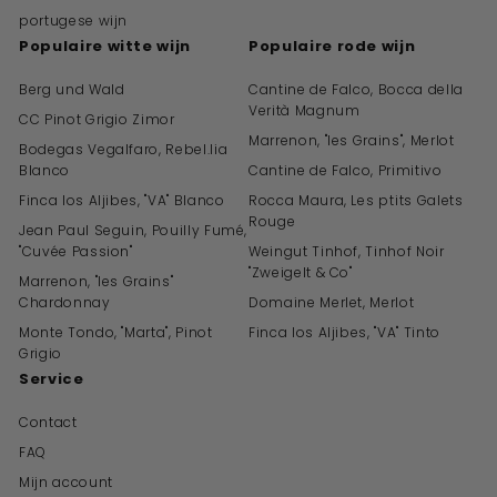
portugese wijn
Populaire witte wijn
Populaire rode wijn
Berg und Wald
Cantine de Falco, Bocca della
Verità Magnum
CC Pinot Grigio Zimor
Marrenon, "les Grains", Merlot
Bodegas Vegalfaro, Rebel.lia
Blanco
Cantine de Falco, Primitivo
Finca los Aljibes, "VA" Blanco
Rocca Maura, Les ptits Galets
Rouge
Jean Paul Seguin, Pouilly Fumé,
"Cuvée Passion"
Weingut Tinhof, Tinhof Noir
"Zweigelt & Co"
Marrenon, "les Grains"
Chardonnay
Domaine Merlet, Merlot
Monte Tondo, "Marta", Pinot
Finca los Aljibes, "VA" Tinto
Grigio
Service
Contact
FAQ
Mijn account