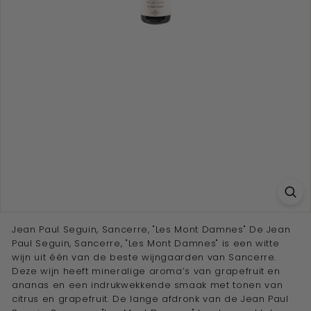
e
w
i
j
n
a
d
v
i
s
e
u
r''
Jean Paul Seguin, Sancerre, "Les Mont Damnes" De Jean
Paul Seguin, Sancerre, "Les Mont Damnes" is een witte
wijn uit één van de beste wijngaarden van Sancerre.
Deze wijn heeft mineralige aroma’s van grapefruit en
ananas en een indrukwekkende smaak met tonen van
citrus en grapefruit. De lange afdronk van de Jean Paul