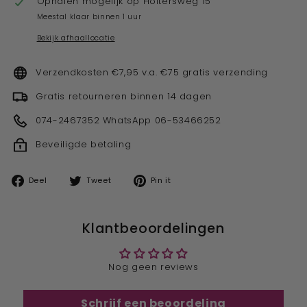
Ophalen mogelijk op
Holtersweg 15
Meestal klaar binnen 1 uur
Bekijk afhaallocatie
Verzendkosten €7,95 v.a. €75 gratis verzending
Gratis retourneren binnen 14 dagen
074-2467352 WhatsApp 06-53466252
Beveiligde betaling
Deel
Tweet
Pin
Deel
Tweet
Pin it
op
op
op
facebook
twitter
pinterest
Klantbeoordelingen
Nog geen reviews
Schrijf een beoordeling