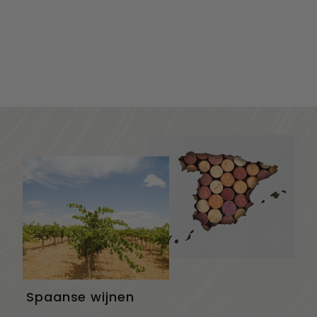
Sancerre, "Les Mont
Damnes" De Jean
Paul Seguin, ...
54,90
€
5
4
,
9
0
Spaanse wijnen