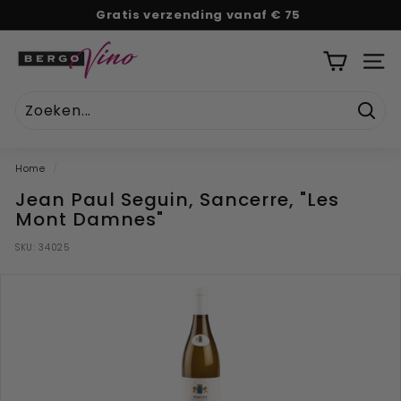
Naar
Gratis verzending vanaf € 75
tekst
Pauze
B
diavoorstelling
e
SITE
r
g
Zoek
o
V
Home
/
i
Jean Paul Seguin, Sancerre, "Les
n
Mont Damnes"
o
SKU:
34025
''U
w
o
n
l
i
n