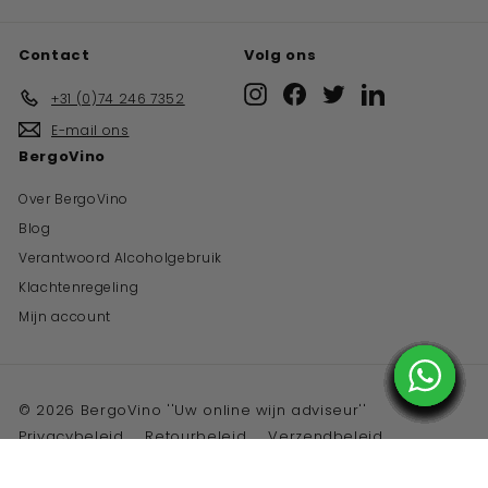
Contact
Volg ons
Instagram
Facebook
Twitter
LinkedIn
+31 (0)74 246 7352
E-mail ons
BergoVino
Over BergoVino
Blog
Verantwoord Alcoholgebruik
Klachtenregeling
Mijn account
© 2026 BergoVino ''Uw online wijn adviseur''
Privacybeleid
Retourbeleid
Verzendbeleid
Algemene voorwaarden