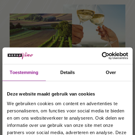
Ontvang 10%
Toestemming
Details
Over
korting op uw
Duurzame wijnen
volgende
Een veel voorkomende vorm van wijnbouw. Voorop
Deze website maakt gebruik van cookies
order!
staat dat de wijnboer een werkwijze hanteert die
We gebruiken cookies om content en advertenties te
goed is voor het milieu, mens en dier. Dus waar
personaliseren, om functies voor social media te bieden
mogelijk werkt de wijnmaker
biologisch
. Het grote
Wij houden u graag op de
verschil met biologisch is dat deze vorm van
en om ons websiteverkeer te analyseren. Ook delen we
wijnbouw niet als zodanig is gecertificeerd omdat
informatie over uw gebruik van onze site met onze
hoogte van onze acties,
de wijnboer zich het recht voorhoudt om met
partners voor social media, adverteren en analyse. Deze