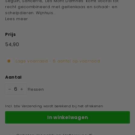
Seguin, Sancerre, "Les Mont Damnes" komt vooral tot
recht gecombineerd met geitenkaas en schaal- en
schelpdieren. Wijnhuis...
Lees meer
Prijs
Standaard
54,90
€54,90
prijs
Lage voorraad - 6 aantal op voorraad
Aantal
Flessen
−
+
Incl. btw Verzending wordt berekend bij het afrekenen
In winkelwagen