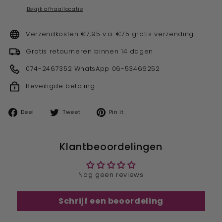
Bekijk afhaallocatie
Verzendkosten €7,95 v.a. €75 gratis verzending
Gratis retourneren binnen 14 dagen
074-2467352 WhatsApp 06-53466252
Beveiligde betaling
Deel
Tweet
Pin
Deel
Tweet
Pin it
op
op
op
facebook
twitter
pinterest
Klantbeoordelingen
Nog geen reviews
Schrijf een beoordeling