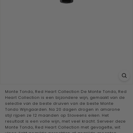
e
w
i
j
n
a
d
v
i
s
e
u
Monte Tondo, Red Heart Collection De Monte Tondo, Red
Heart Collection is een bijzondere wijn, gemaakt van de
r''
selectie van de beste druiven van de beste Monte
Tondo Wijngaarden. Na 20 dagen drogen in amarone
stijl rijpen ze 12 maanden op Sloveens eiken. Het
resultaat is een volle wijn, met veel kracht. Serveer deze
Monte Tondo, Red Heart Collection met gevogelte, wit