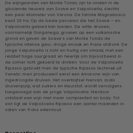
De wijngaarden van Monte Tondo zijn te vinden in de
glooiende heuvels van Soave en Valpolicella, slechts
een paar kilometer van Verona. De familie Magnabosco
bezit 25 ha. Op de beste percelen die het Soave – en
Valpolicella gebied kan bieden. De witte druiven,
voornamelijk Garganega, groeien op een vulkanische
grond en geven de Soave’s van Monte Tondo de
typische intense geur, droge smaak en frisse afdronk. De
jonge Valpolicella is licht en fruitig van smaak, met een
relatief hoge zuurgraad en heerlijk om bijvoorbeeld in
de zomer licht gekoeld te drinken. Voor de Valpolicella
Ripasso gebruikt men de typische Ripasso techniek uit
Veneto: men produceert eerst een Amarone wijn van
ingedroogde druiven. Het overblijfsel hiervan, zoals
druivenpulp, wat suikers en kleurstof, wordt vervolgens
toegevoegd aan de jonge Valpolicella. Hierdoor
ontstaat een wijn met meer complexiteit en body. Tot
slot ligt de Valpolicella Ripasso een aantal maanden in
vaten van Frans eikenhout.