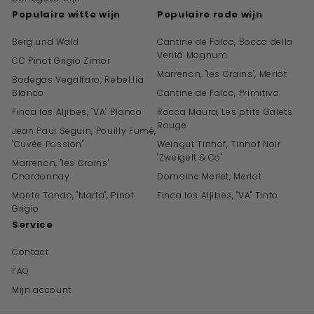
Populaire witte wijn
Populaire rode wijn
Berg und Wald
Cantine de Falco, Bocca della
Verità Magnum
CC Pinot Grigio Zimor
Marrenon, "les Grains", Merlot
Bodegas Vegalfaro, Rebel.lia
Blanco
Cantine de Falco, Primitivo
Finca los Aljibes, "VA" Blanco
Rocca Maura, Les ptits Galets
Rouge
Jean Paul Seguin, Pouilly Fumé,
"Cuvée Passion"
Weingut Tinhof, Tinhof Noir
"Zweigelt & Co"
Marrenon, "les Grains"
Chardonnay
Domaine Merlet, Merlot
Monte Tondo, "Marta", Pinot
Finca los Aljibes, "VA" Tinto
Grigio
Service
Contact
FAQ
Mijn account