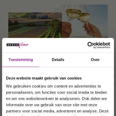
Ontvang 10%
Toestemming
Details
Over
korting op uw
Duurzame wijnen
volgende
Deze website maakt gebruik van cookies
Een veel voorkomende vorm van wijnbouw. Voorop
order!
We gebruiken cookies om content en advertenties te
staat dat de wijnboer een werkwijze hanteert die
goed is voor het milieu, mens en dier. Dus waar
personaliseren, om functies voor social media te bieden
mogelijk werkt de wijnmaker
biologisch
. Het grote
Wij houden u graag op de
en om ons websiteverkeer te analyseren. Ook delen we
verschil met biologisch is dat deze vorm van
informatie over uw gebruik van onze site met onze
hoogte van onze acties,
wijnbouw niet als zodanig is gecertificeerd omdat
partners voor social media, adverteren en analyse. Deze
de wijnboer zich het recht voorhoudt om met
wijnhuizen en uw