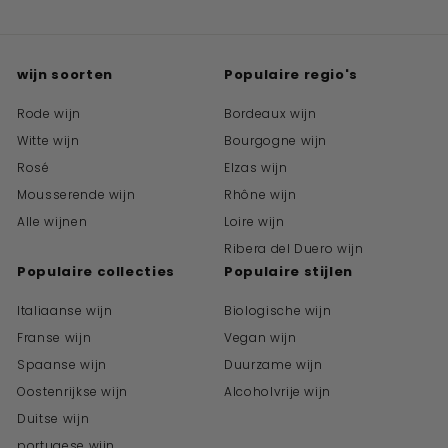
wijn soorten
Populaire regio's
Rode wijn
Bordeaux wijn
Witte wijn
Bourgogne wijn
Rosé
Elzas wijn
Mousserende wijn
Rhône wijn
Alle wijnen
Loire wijn
Ribera del Duero wijn
Populaire collecties
Populaire stijlen
Italiaanse wijn
Biologische wijn
Franse wijn
Vegan wijn
Spaanse wijn
Duurzame wijn
Oostenrijkse wijn
Alcoholvrije wijn
Duitse wijn
portugese wijn