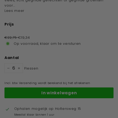
vlees, licht gegrilde gerechten of gegrilde groenten
voor...
Lees meer
Prijs
Standaard
prijs
€22,75
€19,34
Op voorraad, klaar om te versturen
Aantal
Flessen
−
+
Incl. btw Verzending wordt berekend bij het afrekenen
In winkelwagen
Ophalen mogelijk op
Holtersweg 15
Meestal klaar binnen 1 uur