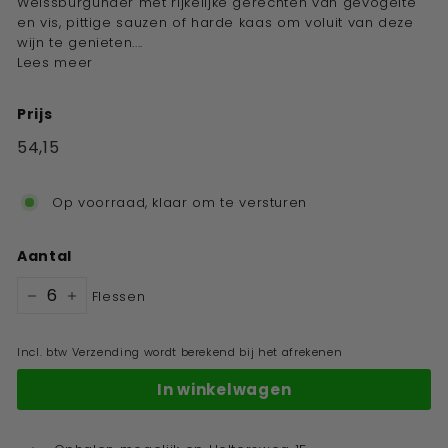
Weissburgunder met rijkelijke gerechten van gevogelte
en vis, pittige sauzen of harde kaas om voluit van deze
wijn te genieten....
Lees meer
Prijs
Standaard
54,15
€54,15
prijs
Op voorraad, klaar om te versturen
Aantal
Flessen
−
+
Incl. btw Verzending wordt berekend bij het afrekenen
In winkelwagen