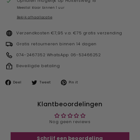
Ophalen mogelijk op
Holtersweg 15
Meestal klaar binnen 1 uur
Bekijk afhaallocatie
Verzendkosten €7,95 v.a. €75 gratis verzending
Gratis retourneren binnen 14 dagen
074-2467352 WhatsApp 06-53466252
Beveiligde betaling
Deel
Tweet
Pin
Deel
Tweet
Pin it
op
op
op
facebook
twitter
pinterest
Klantbeoordelingen
Nog geen reviews
Schrijf een beoordeling