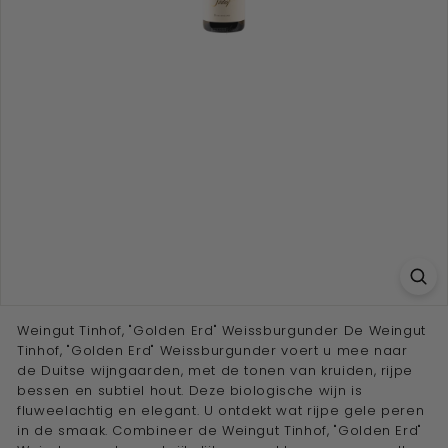
e
w
i
j
n
a
d
v
i
s
e
u
r''
Weingut Tinhof, "Golden Erd" Weissburgunder De Weingut
Tinhof, "Golden Erd" Weissburgunder voert u mee naar
de Duitse wijngaarden, met de tonen van kruiden, rijpe
bessen en subtiel hout. Deze biologische wijn is
fluweelachtig en elegant. U ontdekt wat rijpe gele peren
in de smaak. Combineer de Weingut Tinhof, "Golden Erd"