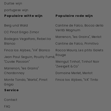
Duitse wijn
portugese wijn
Populaire witte wijn
Populaire rode wijn
Berg und Wald
Cantine de Falco, Bocca della
Verità Magnum
CC Pinot Grigio Zimor
Marrenon, "les Grains", Merlot
Bodegas Vegalfaro, Rebel.lia
Blanco
Cantine de Falco, Primitivo
Finca los Aljibes, "VA" Blanco
Rocca Maura, Les ptits Galets
Rouge
Jean Paul Seguin, Pouilly Fumé,
"Cuvée Passion"
Weingut Tinhof, Tinhof Noir
"Zweigelt & Co"
Marrenon, "les Grains"
Chardonnay
Domaine Merlet, Merlot
Monte Tondo, "Marta", Pinot
Finca los Aljibes, "VA" Tinto
Grigio
Service
Contact
FAQ