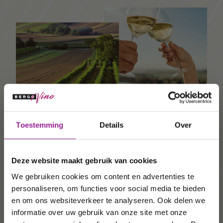
Ontvang 10%
Toestemming
Details
Over
korting op uw
Duurzame wijnen
volgende
Een veel voorkomende vorm van wijnbouw. Voorop
Deze website maakt gebruik van cookies
staat dat de wijnboer een werkwijze hanteert die
order!
goed is voor het milieu, mens en dier. Dus waar
We gebruiken cookies om content en advertenties te
mogelijk werkt de wijnmaker
biologisch
. Het grote
personaliseren, om functies voor social media te bieden
verschil met biologisch is dat deze vorm van
Wij houden u graag op de
en om ons websiteverkeer te analyseren. Ook delen we
wijnbouw niet als zodanig is gecertificeerd omdat
informatie over uw gebruik van onze site met onze
hoogte van onze acties,
de wijnboer zich het recht voorhoudt om met