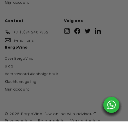
Mijn account
Contact
Volg ons
Instagram
Facebook
Twitter
LinkedIn
+31 (0)74 246 7352
E-mail ons
BergoVino
Over BergoVino
Blog
Verantwoord Alcoholgebruik
Klachtenregeling
Mijn account
© 2026 BergoVino ''Uw online wijn adviseur''
Privacybeleid
Retourbeleid
Verzendbeleid
Algemene voorwaarden