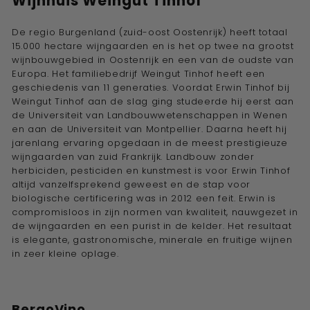
Wijnhuis
Weingut Tinhof
De regio Burgenland (zuid-oost Oostenrijk) heeft totaal
15.000 hectare wijngaarden en is het op twee na grootst
wijnbouwgebied in Oostenrijk en een van de oudste van
Europa. Het familiebedrijf Weingut Tinhof heeft een
geschiedenis van 11 generaties. Voordat Erwin Tinhof bij
Weingut Tinhof aan de slag ging studeerde hij eerst aan
de Universiteit van Landbouwwetenschappen in Wenen
en aan de Universiteit van Montpellier. Daarna heeft hij
jarenlang ervaring opgedaan in de meest prestigieuze
wijngaarden van zuid Frankrijk. Landbouw zonder
herbiciden, pesticiden en kunstmest is voor Erwin Tinhof
altijd vanzelfsprekend geweest en de stap voor
biologische certificering was in 2012 een feit. Erwin is
compromisloos in zijn normen van kwaliteit, nauwgezet in
de wijngaarden en een purist in de kelder. Het resultaat
is elegante, gastronomische, minerale en fruitige wijnen
in zeer kleine oplage.
BergoVino