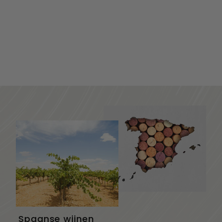
"Golden Erd"
Weissburgunder De
Weingut Tinhof,
"Gol...
54,15
€
5
4
,
1
5
Spaanse wijnen