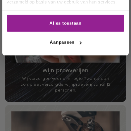
verzameld op basis van uw gebruik van hun services.
Email
Alles toestaan
Schrijf me in
Aanpassen
Wijn proeverijen
Wij verzorgen voor u in regio Twente een
compleet verzorgde wijnproeverij vanaf 12
personen.