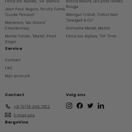
Finca los Aljibes, "VA" Blanco
Rocca Maura, Les ptits Galets
Rouge
Jean Paul Seguin, Pouilly Fumé,
"Cuvée Passion"
Weingut Tinhof, Tinhof Noir
"Zweigelt & Co"
Marrenon, "les Grains"
Chardonnay
Domaine Merlet, Merlot
Monte Tondo, "Marta", Pinot
Finca los Aljibes, "VA" Tinto
Grigio
Service
Contact
FAQ
Mijn account
Contact
Volg ons
Instagram
Facebook
Twitter
LinkedIn
+31 (0)74 246 7352
E-mail ons
BergoVino