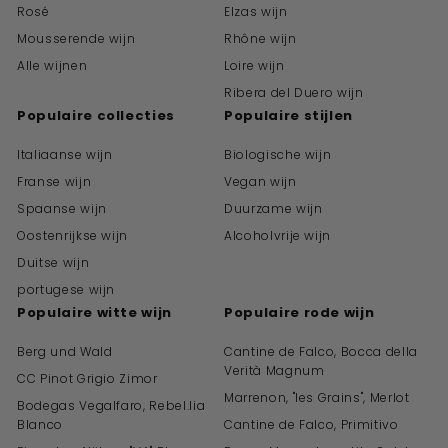
Rosé
Elzas wijn
Mousserende wijn
Rhône wijn
Alle wijnen
Loire wijn
Ribera del Duero wijn
Populaire collecties
Populaire stijlen
Italiaanse wijn
Biologische wijn
Franse wijn
Vegan wijn
Spaanse wijn
Duurzame wijn
Oostenrijkse wijn
Alcoholvrije wijn
Duitse wijn
portugese wijn
Populaire witte wijn
Populaire rode wijn
Berg und Wald
Cantine de Falco, Bocca della
Verità Magnum
CC Pinot Grigio Zimor
Marrenon, "les Grains", Merlot
Bodegas Vegalfaro, Rebel.lia
Blanco
Cantine de Falco, Primitivo