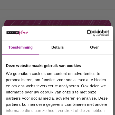
Ontvang 10%
Toestemming
Details
Over
korting op uw
volgende
Deze website maakt gebruik van cookies
order!
We gebruiken cookies om content en advertenties te
personaliseren, om functies voor social media te bieden
Wijn & spijs advies
Wij houden u graag op de
en om ons websiteverkeer te analyseren. Ook delen we
informatie over uw gebruik van onze site met onze
hoogte van onze acties,
Wij helpen graag met het maken van de juiste wijn
en spijs combinaties.
partners voor social media, adverteren en analyse. Deze
wijnhuizen en uw
partners kunnen deze gegevens combineren met andere
favoriete wijnen!
informatie die u aan ze heeft verstrekt of die ze hebben