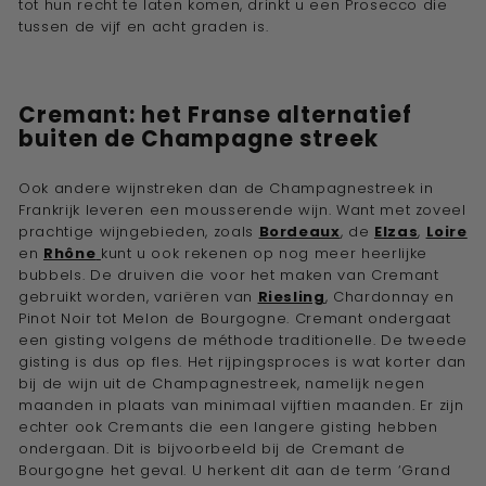
tot hun recht te laten komen, drinkt u een Prosecco die
tussen de vijf en acht graden is.
Cremant: het Franse alternatief
buiten de Champagne streek
Ook andere wijnstreken dan de Champagnestreek in
Frankrijk leveren een mousserende wijn. Want met zoveel
prachtige wijngebieden, zoals
Bordeaux
, de
Elzas
,
Loire
en
Rhône
kunt u ook rekenen op nog meer heerlijke
bubbels. De druiven die voor het maken van Cremant
gebruikt worden, variëren van
Riesling
, Chardonnay en
Pinot Noir tot Melon de Bourgogne. Cremant ondergaat
een gisting volgens de méthode traditionelle. De tweede
gisting is dus op fles. Het rijpingsproces is wat korter dan
bij de wijn uit de Champagnestreek, namelijk negen
maanden in plaats van minimaal vijftien maanden. Er zijn
echter ook Cremants die een langere gisting hebben
ondergaan. Dit is bijvoorbeeld bij de Cremant de
Bourgogne het geval. U herkent dit aan de term ‘Grand