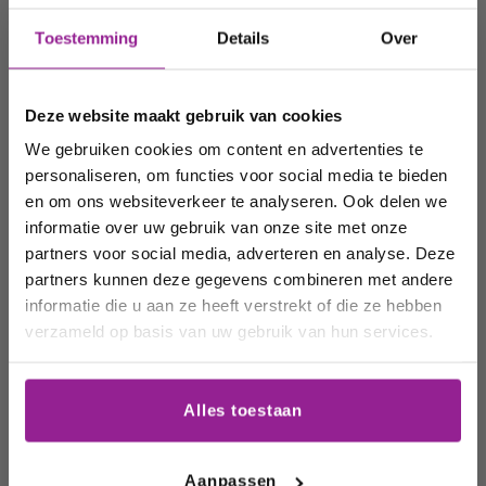
Ontvang 10%
Toestemming
Details
Over
Bent u, net als wij, enthousiast (geraakt) over
korting op uw
mousserende wijn, maar weet u niet goed welke wijn u
moet kiezen? Het team van
BergoVino
biedt u graag
volgende
een
persoonlijk wijnadvies
aan. Bij iedere gelegenheid
Deze website maakt gebruik van cookies
en voor elke smaak hebben wij een passende wijn in
order!
We gebruiken cookies om content en advertenties te
ons assortiment. Ook online helpen wij graag bij het
bepalen van uw keuze door middel van uw
personaliseren, om functies voor social media te bieden
eigen
smaakprofiel.
Wij houden u graag op de
en om ons websiteverkeer te analyseren. Ook delen we
informatie over uw gebruik van onze site met onze
hoogte van onze acties,
partners voor social media, adverteren en analyse. Deze
wijnhuizen en uw
De lekkerste
mousserende
wijnen
partners kunnen deze gegevens combineren met andere
favoriete wijnen!
online bestellen bij BergoVino?
informatie die u aan ze heeft verstrekt of die ze hebben
verzameld op basis van uw gebruik van hun services.
Email
Bij
BergoVino
bestelt u uw mousserende wijnen s
nel,
veilig en makkelijk online. Ons assortiment bestaat uit
exclusieve
witte wijnen
,
rode wijnen
,
rosé
Alles toestaan
wijnen
,
mousserende wijnen
en
dessert wijnen
uit de
Schrijf me in
meest toonaangevende wijnlanden en regio's. Tevens
hebben wij een breed assortiment aan
vegan
Aanpassen