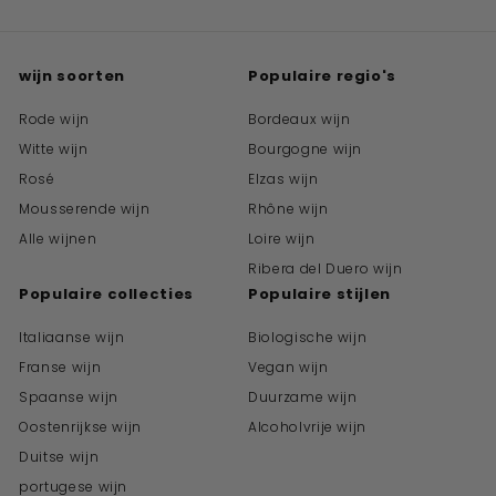
wijn soorten
Populaire regio's
Rode wijn
Bordeaux wijn
Witte wijn
Bourgogne wijn
Rosé
Elzas wijn
Mousserende wijn
Rhône wijn
Alle wijnen
Loire wijn
Ribera del Duero wijn
Populaire collecties
Populaire stijlen
Italiaanse wijn
Biologische wijn
Franse wijn
Vegan wijn
Spaanse wijn
Duurzame wijn
Oostenrijkse wijn
Alcoholvrije wijn
Duitse wijn
portugese wijn