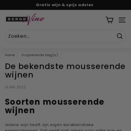
Naar
Gratis wijn & spijs advies
tekst
Pauze
B
diavoorstelling
e
SITE
r
g
Zoek
o
V
Home
/
Inspirerende blog(s)
/
i
De bekendste mousserende
n
wijnen
o
''U
13 MEI 2022
w
o
Soorten mousserende
n
wijnen
l
i
Iedere wijn heeft zijn eigen karakteristieke
n
eigenschappen. Dat geldt niet alleen voor
witte wijn
en