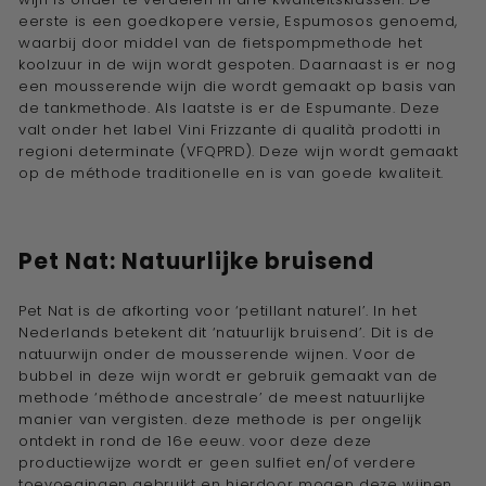
eerste is een goedkopere versie, Espumosos genoemd,
waarbij door middel van de fietspompmethode het
koolzuur in de wijn wordt gespoten. Daarnaast is er nog
een mousserende wijn die wordt gemaakt op basis van
de tankmethode. Als laatste is er de Espumante. Deze
valt onder het label Vini Frizzante di qualità prodotti in
regioni determinate (VFQPRD). Deze wijn wordt gemaakt
op de méthode traditionelle en is van goede kwaliteit.
Pet Nat: Natuurlijke bruisend
Pet Nat is de afkorting voor ‘petillant naturel’. In het
Nederlands betekent dit ‘natuurlijk bruisend’. Dit is de
natuurwijn onder de mousserende wijnen. Voor de
bubbel in deze wijn wordt er gebruik gemaakt van de
methode
‘méthode ancestrale’
de meest
natuurlijke
manier van vergisten. deze methode is per ongelijk
ontdekt in rond de 16e eeuw. voor deze deze
productiewijze wordt er geen sulfiet en/of verdere
toevoegingen gebruikt en hierdoor mogen deze wijnen