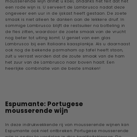
mousserende wijn drinkt u koel, ondanks het feit dat het
een rode wijn is. U serveert de Lambrusco nadat deze
ongeveer een uur in de ijskast heeft gestaan. De zoete
smaak is niet alleen te danken aan de lekkere druif. In
sommige Lambrusco blijft de restsuiker na botteling in
de fles zitten, waardoor de zoete smaak van de vrucht
nog beter tot uiting komt. U geniet van een glas
Lambrusco bij een Italiaans kaasplankje. Als u daarnaast
ook nog de bekende parmaham op tafel heeft staan,
zult u verrast worden dat de zoute smaak van de ham
het zuur van de Lambrusco naar boven haalt. Een
heerlijke combinatie van de beste smaken!
Espumante: Portugese
mousserende wijn
In deze indrukwekkende rij van mousserende wijnen kan
Espumante ook niet ontbreken. Portugese mousserende
wijn is onder te verdelen in drie kwaliteitsklassen. De