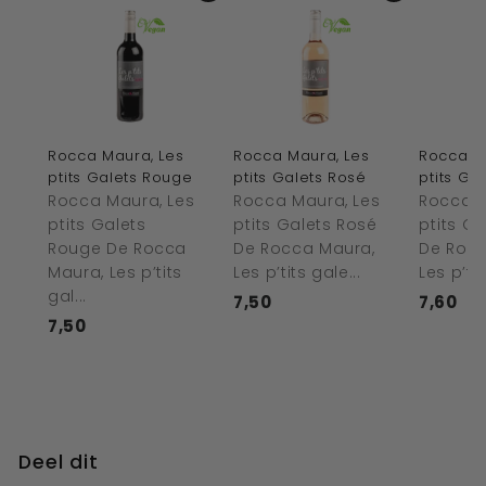
Rocca Maura, Les
Rocca Maura, Les
Rocca M
ptits Galets Rouge
ptits Galets Rosé
ptits Ga
Rocca Maura, Les
Rocca Maura, Les
Rocca M
ptits Galets
ptits Galets Rosé
ptits G
Rouge De Rocca
De Rocca Maura,
De Rocc
Maura, Les p’tits
Les p’tits gale...
Les p’tit
gal...
7,50
€
7,60
€
7,50
€
7
7
7
,
,
,
5
6
5
0
0
0
Deel dit