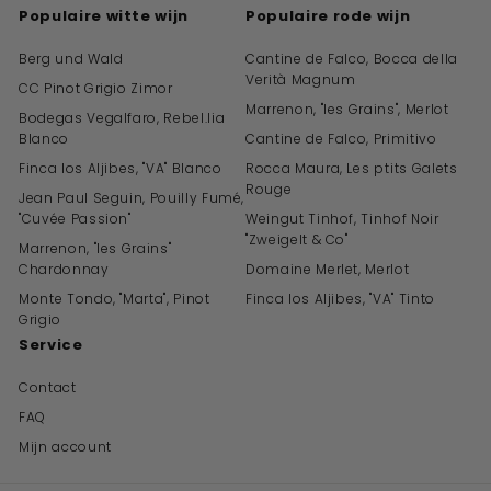
Populaire witte wijn
Populaire rode wijn
Berg und Wald
Cantine de Falco, Bocca della
Verità Magnum
CC Pinot Grigio Zimor
Marrenon, "les Grains", Merlot
Bodegas Vegalfaro, Rebel.lia
Blanco
Cantine de Falco, Primitivo
Finca los Aljibes, "VA" Blanco
Rocca Maura, Les ptits Galets
Rouge
Jean Paul Seguin, Pouilly Fumé,
"Cuvée Passion"
Weingut Tinhof, Tinhof Noir
"Zweigelt & Co"
Marrenon, "les Grains"
Chardonnay
Domaine Merlet, Merlot
Monte Tondo, "Marta", Pinot
Finca los Aljibes, "VA" Tinto
Grigio
Service
Contact
FAQ
Mijn account