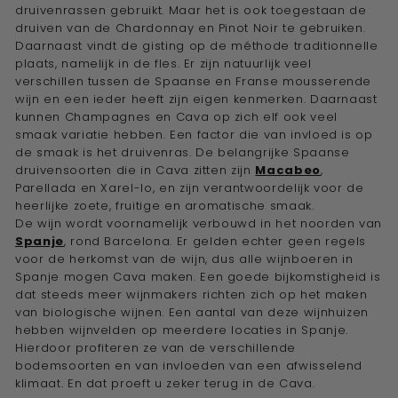
druivenrassen gebruikt. Maar het is ook toegestaan de
druiven van de Chardonnay en Pinot Noir te gebruiken.
Daarnaast vindt de gisting op de méthode traditionnelle
plaats, namelijk in de fles. Er zijn natuurlijk veel
verschillen tussen de Spaanse en Franse mousserende
wijn en een ieder heeft zijn eigen kenmerken. Daarnaast
kunnen Champagnes en Cava op zich elf ook veel
smaak variatie hebben. Een factor die van invloed is op
de smaak is het druivenras. De belangrijke Spaanse
druivensoorten die in Cava zitten zijn
Macabeo
,
Parellada en Xarel-lo, en zijn verantwoordelijk voor de
heerlijke zoete, fruitige en aromatische smaak.
De wijn wordt voornamelijk verbouwd in het noorden van
Spanje
, rond Barcelona. Er gelden echter geen regels
voor de herkomst van de wijn, dus alle wijnboeren in
Spanje mogen Cava maken. Een goede bijkomstigheid is
dat steeds meer wijnmakers richten zich op het maken
van biologische wijnen. Een aantal van deze wijnhuizen
hebben wijnvelden op meerdere locaties in Spanje.
Hierdoor profiteren ze van de verschillende
bodemsoorten en van invloeden van een afwisselend
klimaat. En dat proeft u zeker terug in de Cava.