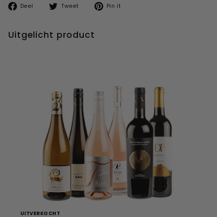
Deel
Tweet
Pin
Deel
Tweet
Pin it
op
op
op
facebook
twitter
pinterest
Uitgelicht product
UITVERKOCHT