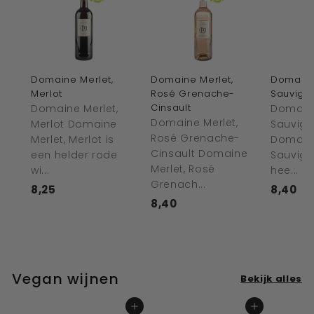
Domaine Merlet,
Domaine Merlet,
Domaine
Merlot
Rosé Grenache-
Sauvign
Cinsault
Domaine Merlet,
Domaine
Domaine Merlet,
Merlot Domaine
Sauvign
Rosé Grenache-
Merlet, Merlot is
Domaine
Cinsault Domaine
een helder rode
Sauvign
Merlet, Rosé
wi...
hee...
Grenach...
8,25
€
8,40
€
8,40
€
8
8
8
,
,
,
2
4
4
5
0
0
Vegan wijnen
Bekijk alles
In winkelwagen
In winkelwagen