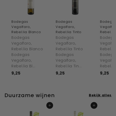
Bodegas
Bodegas
Bodega
Vegalfaro,
Vegalfaro,
Vegalfar
Rebel.lia Blanco
Rebel.lia Tinto
Rebel.li
Bodegas
Bodegas
Bodega
Vegalfaro,
Vegalfaro,
Vegalfa
Rebel.lia Blanco
Rebel.lia Tinto
Rebel.l
Bodegas
Bodegas
Bodega
Vegalfaro,
Vegalfaro,
Vegalfa
Rebel.lia Bl...
Rebel.lia Tin...
Rebel.lia
9,25
€
9,25
€
9,25
€
9
9
9
,
,
,
2
2
2
Duurzame wijnen
Bekijk alles
5
5
5
In winkelwagen
In winkelwagen