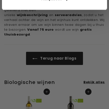
(veganistische)
,
biologische
en
duurzame wijnen
. Al
onze wijnen zijn per fles te bestellen en worden
geleverd met een
unieke
wijnbeschrijving
en
serveeradvies
, zodat u het
verhaal achter de wijn en het wijnhuis kunt ontdekken. Wij
streven ernaar om uw wijn binnen twee dagen bij u thuis
te bezorgen.
Vanaf 75 euro
wordt uw wijn
gratis
thuisbezorgd
.
Terug naar Blogs
Biologische wijnen
Bekijk alles
In winkelwagen
In winkelwagen