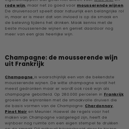
e
rode wijn
, maar net zo goed voor
mousserende wijnen
.
De druivensoort speelt daar natuurlijk een belangrijke rol
w
in, maar er is meer dat van invloed is op de smaak en
i
de beleving tijdens het drinken. Maak kennis met de
j
beste mousserende wijnen en geniet daardoor nog
meer van een glas heerlijke wijn.
n
a
d
Champagne: de mousserende wijn
v
uit Frankrijk
i
s
Champagne
is waarschijnlijk een van de bekendste
e
mousserende wijnen. De witte champagne wordt het
u
meest gedronken maar er wordt ook rosé wijn als
champagne gebotteld. Op 280.000 percelen in
Frankrijk
r''
groeien de wijnranken met de smaakvolle druiven die
de basis vormen van de Champagne:
Chardonnay
,
Pinot Noir
en Meunier. Hoewel de regels voor het
maken van Champagne vastgelegd zijn, heeft de
wijnboer nog ruimte om een eigen stempel te drukken
op de smaak. Dit gebeurt bijvoorbeeld door te kiezen