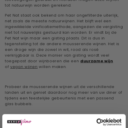
tot natuurwijn worden gerekend.
Pet Nat staat ook bekend om haar ongefilterde uiterlijk,
net zoals de meeste natuurwijnen. Het blijft wel een
ingewikkelde vinificatiemethode, aangezien de vergisting
niet tot nauwelijks gestuurd kan worden.
Er vindt bij de
Pet Nat wijn maar een gisting plaats. Dit is dus in
tegenstelling tot de andere mousserende wijnen. Het is
een droge wijn die zowel in wit, rood als rosé
verkrijgbaar is. Deze manier van gisting wordt veel
toegepast door wijnboeren die een
duurzame wijn
of
vegan wijnen
willen maken.
Probeer de mousserende wijnen uit de verschillende
landen uit en geniet daardoor nog meer van uw diner of
tijdens een feestelijke gebeurtenis met een passend
glas bubbels.
Persoonlijk wijnadvies