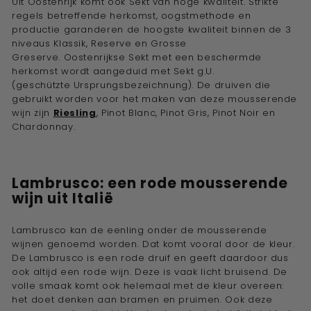
Uit Oostenrijk komt ook Sekt van hoge kwaliteit.
Strikte
regels betreffende herkomst, oogstmethode en
productie garanderen de hoogste kwaliteit binnen de 3
niveaus Klassik, Reserve en Grosse
Greserve.
O
ostenrijkse Sekt met een beschermde
herkomst wordt aangeduid met Sekt g.U.
(
geschützte U
rsprungsbezeichnung)
. De druiven die
gebruikt worden voor het maken van deze mousserende
wijn zijn
Riesling
, Pinot Blanc, Pinot Gris, Pinot Noir en
Chardonnay.
Lambrusco: een rode mousserende
wijn uit Italië
Lambrusco kan de eenling onder de mousserende
wijnen genoemd worden. Dat komt vooral door de kleur.
De Lambrusco is een rode druif en geeft daardoor dus
ook altijd een rode wijn. Deze is vaak licht bruisend. De
volle smaak komt ook helemaal met de kleur overeen:
het doet denken aan bramen en pruimen. Ook deze