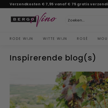
Naar
Verzendkosten € 7,95 vanaf € 75 gratis verzend
tekst
Pauze
B
diavoorstelling
e
r
g
o
RODE WIJN
WITTE WIJN
ROSÉ
MOU
V
i
Inspirerende blog(s)
n
o
''U
w
o
n
l
i