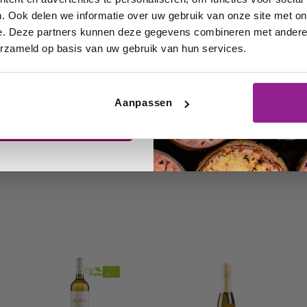
uizen en uw
. Ook delen we informatie over uw gebruik van onze site met on
e. Deze partners kunnen deze gegevens combineren met andere i
iete wijnen!
…
5
erzameld op basis van uw gebruik van hun services.
Volgende
Aanpassen
rijf me in