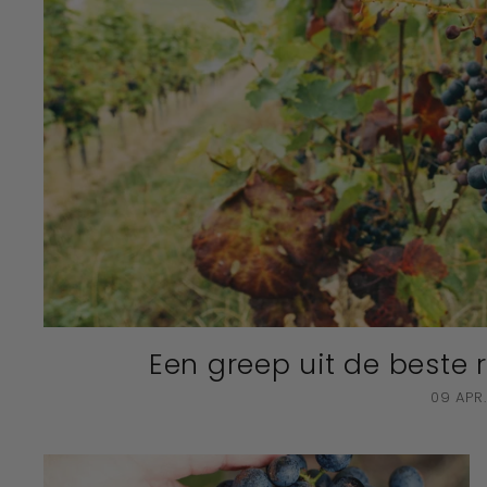
n
e
w
i
j
n
a
d
v
i
s
e
u
Een greep uit de beste
r''
09 APR