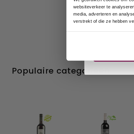
wijnh
websiteverkeer te analyseren
media, adverteren en analys
favor
1
2
3
verstrekt of die ze hebben v
Email
Sch
Populaire categorieën