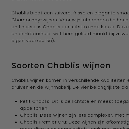
Chablis biedt een zuivere, frisse en elegante sma
Chardonnay-wijnen. Voor wijnliefhebbers die houd
en finesse, is Chablis een uitstekende keuze. Deze
en drinkbaarheid, wat hem geliefd maakt bij vrijwel 
eigen voorkeuren).
Soorten Chablis wijnen
Chablis wijnen komen in verschillende kwaliteiten e
druiven en de wijnmakerij. De vier belangrijkste clas
Petit Chablis: Dit is de lichtste en meest toega
appeltonen.
Chablis: Deze wijnen zijn iets complexer, met
Chablis Premier Cru: Deze wijnen zijn afkomst
meer diepte en complexiteit, vaak met smaken 