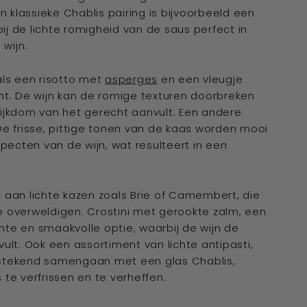
n klassieke Chablis pairing is bijvoorbeeld een
j de lichte romigheid van de saus perfect in
wijn.
als een risotto met
asperges
en een vleugje
ht. De wijn kan de romige texturen doorbreken
ijkdom van het gerecht aanvult. Een andere
e frisse, pittige tonen van de kaas worden mooi
pecten van de wijn, wat resulteert in een
nk aan lichte kazen zoals Brie of Camembert, die
 overweldigen. Crostini met gerookte zalm, een
ante en smaakvolle optie, waarbij de wijn de
ult. Ook een assortiment van lichte antipasti,
uitstekend samengaan met een glas Chablis,
te verfrissen en te verheffen.