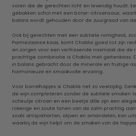
voren die de gerechten licht en levendig houdt. Ee
gebakken schol met een boter-citroensaus, waarbi
balans wordt gehouden door de zuurgraad van de 
Ook bij gerechten met een subtiele romigheid, zo
Parmezaanse kaas, komt Chablis goed tot zijn rec
en zorgen voor een verfrissende nasmaak die de r
prachtige combinatie is Chablis met geitenkaas. D
in balans gebracht door de minerale en fruitige as
harmonieuze en smaakvolle ervaring.
Voor borrelhapjes is Chablis net zo veelzijdig. De
de wijn completeren zonder de subtiele smaken te
scheutje citroen en een beetje dille zijn een eleg
rokerige en zoute tonen van de zalm prachtig aanv
zoals artisjokharten, olijven en amandelen, kan 
waarbij de wijn helpt om de smaken van de hapjes 