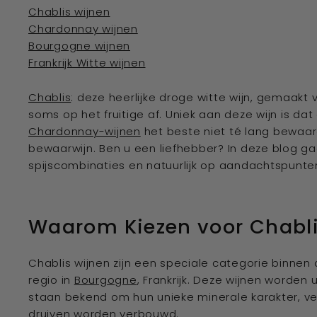
n
Chablis wijnen
e
Chardonnay wijnen
w
Bourgogne wijnen
i
Frankrijk Witte wijnen
j
n
Chablis
: deze heerlijke droge witte wijn, gemaakt v
a
soms op het fruitige af. Uniek aan deze wijn is da
d
Chardonnay-wijnen
het beste niet té lang bewaard
v
bewaarwijn. Ben u een liefhebber? In deze blog ga
i
spijscombinaties en natuurlijk op aandachtspunte
s
e
u
Waarom Kiezen voor Chabl
r''
Chablis wijnen zijn een speciale categorie binnen 
regio in
Bourgogne
, Frankrijk. Deze wijnen worde
staan bekend om hun unieke minerale karakter, ver
druiven worden verbouwd.