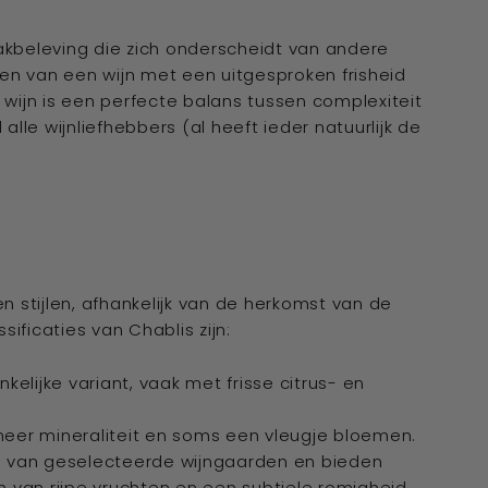
akbeleving die zich onderscheidt van andere
en van een wijn met een uitgesproken frisheid
 wijn is een perfecte balans tussen complexiteit
alle wijnliefhebbers (al heeft ieder natuurlijk de
n stijlen, afhankelijk van de herkomst van de
sificaties van Chablis zijn:
nkelijke variant, vaak met frisse citrus- en
 meer mineraliteit en soms een vleugje bloemen.
ig van geselecteerde wijngaarden en bieden
van rijpe vruchten en een subtiele romigheid.