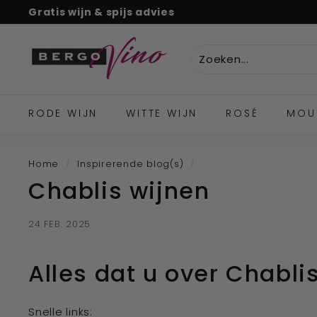
Naar
Gratis wijn & spijs advies
tekst
Pauze
B
diavoorstelling
e
r
g
o
RODE WIJN
WITTE WIJN
ROSÉ
MOU
V
i
Home
/
Inspirerende blog(s)
/
n
Chablis wijnen
o
''U
w
24 FEB. 2025
o
n
Alles dat u over Chabl
l
i
Snelle links: