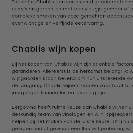
Tot slot is Chablis een verrassend goede match me
curry’s en gerechten met een vleugje gember of ci
complexe smaken van deze gerechten accentueren
evenwichtige en verfijnde eetervaring.
Chablis wijn kopen
Bij het kopen van Chablis wijn zijn er enkele facto
garanderen. Allereerst is de herkomst belangrijk; 
wijngaarden staan bekend om hun uitstekende kwal
de jaargang; Chablis wijnen hebben vaak baat bij 
jaargangen kunnen fris en levendig zijn.
BergoVino
heeft ruime keuze aan Chablis wijnen uit
deskundig team van vinologen en wijn-spijsexperts
helpen bij het maken van de juiste keuze. Of u nu
gelegenheid of gewoon een fles wilt proberen, wij