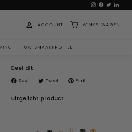
Instagram
Facebook
Twitter
Linked
ACCOUNT
WINKELWAGEN
VINO
UW SMAAKPROFIEL
Deel dit
Deel
Tweet
Pin
Deel
Tweet
Pin it
op
op
op
facebook
twitter
pinterest
Uitgelicht product