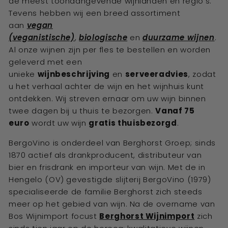
de meest toonaangevende wijnlanden en regio's.
Tevens hebben wij een breed assortiment
aan
vegan
(veganistische)
,
biologische
en
duurzame wijnen
.
Al onze wijnen zijn per fles te bestellen en worden
geleverd met een
unieke
wijnbeschrijving
en
serveeradvies
, zodat
u het verhaal achter de wijn en het wijnhuis kunt
ontdekken. Wij streven ernaar om uw wijn binnen
twee dagen bij u thuis te bezorgen.
Vanaf 75
euro
wordt uw wijn
gratis thuisbezorgd
.
BergoVino is onderdeel van Berghorst Groep; sinds
1870 actief als drankproducent, distributeur van
bier en frisdrank en importeur van wijn. Met de in
Hengelo (OV) gevestigde slijterij BergoVino (1979)
specialiseerde de familie Berghorst zich steeds
meer op het gebied van wijn. Na de overname van
Bos Wijnimport focust
Berghorst Wijnimport
zich