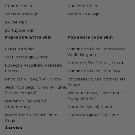
Spaanse wijn
Duurzame wijn
Oostenrijkse wijn
Alcoholvrije wijn
Duitse wijn
portugese wijn
Populaire witte wijn
Populaire rode wijn
Berg und Wald
Cantine de Falco, Bocca della
Verità Magnum
CC Pinot Grigio Zimor
Marrenon, "les Grains", Merlot
Bodegas Vegalfaro, Rebel.lia
Blanco
Cantine de Falco, Primitivo
Finca los Aljibes, "VA" Blanco
Rocca Maura, Les ptits Galets
Rouge
Jean Paul Seguin, Pouilly Fumé,
"Cuvée Passion"
Weingut Tinhof, Tinhof Noir
"Zweigelt & Co"
Marrenon, "les Grains"
Chardonnay
Domaine Merlet, Merlot
Monte Tondo, "Marta", Pinot
Finca los Aljibes, "VA" Tinto
Grigio
Service