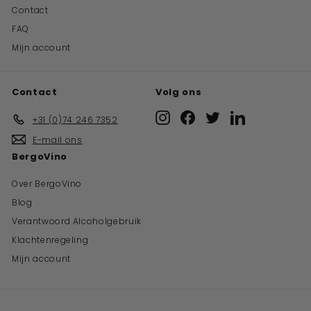
Contact
FAQ
Mijn account
Contact
Volg ons
Instagram
Facebook
Twitter
LinkedIn
+31 (0)74 246 7352
E-mail ons
BergoVino
Over BergoVino
Blog
Verantwoord Alcoholgebruik
Klachtenregeling
Mijn account