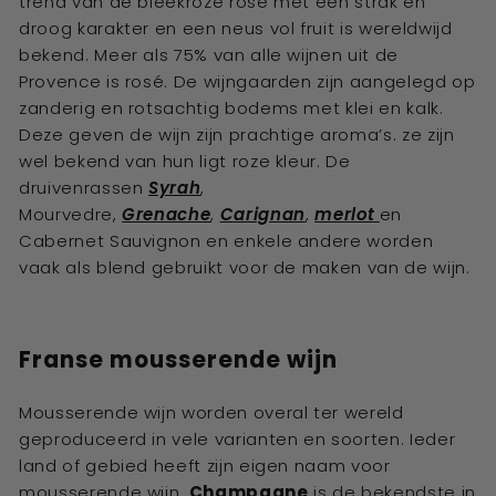
trend van de bleekroze rosé met een strak en
droog karakter en een neus vol fruit is wereldwijd
bekend. Meer als 75% van alle wijnen uit de
Provence is rosé. De wijngaarden zijn aangelegd op
zanderig en rotsachtig bodems met klei en kalk.
Deze geven de wijn zijn prachtige aroma’s. ze zijn
wel bekend van hun ligt roze kleur. De
druivenrassen
Syrah
,
Mourvedre,
Grenache
,
Carignan
,
merlot
en
Cabernet Sauvignon en enkele andere worden
vaak als blend gebruikt voor de maken van de wijn.
Franse mousserende wijn
Mousserende wijn worden overal ter wereld
geproduceerd in vele varianten en soorten. Ieder
land of gebied heeft zijn eigen naam voor
mousserende wijn.
Champagne
is de bekendste in