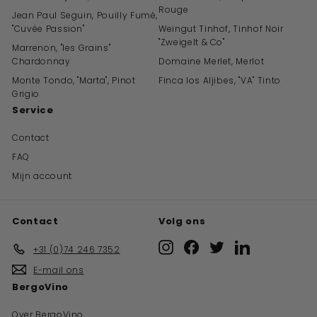
Rouge
Jean Paul Seguin, Pouilly Fumé,
"Cuvée Passion"
Weingut Tinhof, Tinhof Noir
"Zweigelt & Co"
Marrenon, "les Grains"
Chardonnay
Domaine Merlet, Merlot
Monte Tondo, "Marta", Pinot
Finca los Aljibes, "VA" Tinto
Grigio
Service
Contact
FAQ
Mijn account
Contact
Volg ons
Instagram
Facebook
Twitter
LinkedIn
+31 (0)74 246 7352
E-mail ons
BergoVino
Over BergoVino