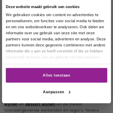
tanks de fruitige aroma's kan behouden.
volgende
Deze website maakt gebruik van cookies
order!
Kortom, Gewürztraminer-wijnen zijn een must-try
We gebruiken cookies om content en advertenties te
voor wijnliefhebbers die op zoek zijn naar unieke
personaliseren, om functies voor social media te bieden
smaken en aroma's. Met hun kenmerkende kruidige
Wij houden u graag op de
en om ons websiteverkeer te analyseren. Ook delen we
en fruitige aroma's en smaken, passen ze perfect
informatie over uw gebruik van onze site met onze
hoogte van onze acties,
bij een breed scala aan voedingsmiddelen en zijn
partners voor social media, adverteren en analyse. Deze
ze een aanwinst voor elke wijnverzameling.
wijnhuizen en uw
partners kunnen deze gegevens combineren met andere
favoriete wijnen!
informatie die u aan ze heeft verstrekt of die ze hebben
verzameld op basis van uw gebruik van hun services.
Email
Gewürz
traminer-wijnen
online
bestellen bij BergoVino?
Alles toestaan
Bij
BergoVino
bestelt u uw gewurtztraminer-
Schrijf me in
wijnen
snel, veilig en makkelijk online. Ons
assortiment bestaat uit exclusieve
witte
Aanpassen
wijnen
,
rode wijnen
,
rosé wijnen
,
mousserende
wijnen
en
dessert wijnen
uit de meest
toonaangevende wijnlanden en regio's. Tevens