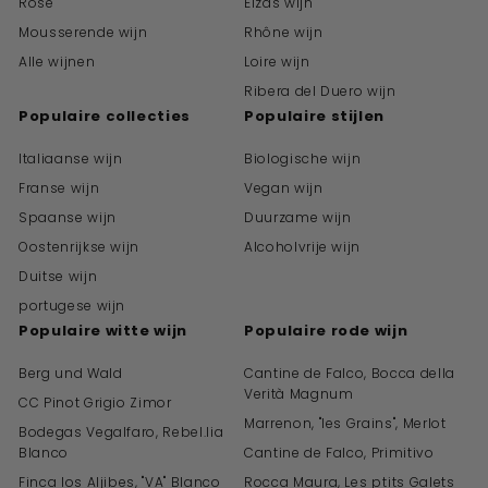
Rosé
Elzas wijn
Mousserende wijn
Rhône wijn
Alle wijnen
Loire wijn
Ribera del Duero wijn
Populaire collecties
Populaire stijlen
Italiaanse wijn
Biologische wijn
Franse wijn
Vegan wijn
Spaanse wijn
Duurzame wijn
Oostenrijkse wijn
Alcoholvrije wijn
Duitse wijn
portugese wijn
Populaire witte wijn
Populaire rode wijn
Berg und Wald
Cantine de Falco, Bocca della
Verità Magnum
CC Pinot Grigio Zimor
Marrenon, "les Grains", Merlot
Bodegas Vegalfaro, Rebel.lia
Blanco
Cantine de Falco, Primitivo
Finca los Aljibes, "VA" Blanco
Rocca Maura, Les ptits Galets