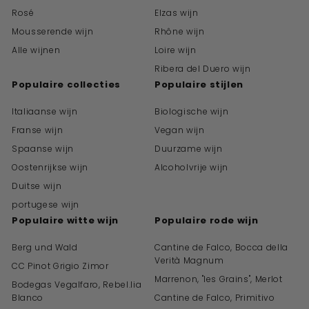
Rosé
Elzas wijn
Mousserende wijn
Rhône wijn
Alle wijnen
Loire wijn
Ribera del Duero wijn
Populaire collecties
Populaire stijlen
Italiaanse wijn
Biologische wijn
Franse wijn
Vegan wijn
Spaanse wijn
Duurzame wijn
Oostenrijkse wijn
Alcoholvrije wijn
Duitse wijn
portugese wijn
Populaire witte wijn
Populaire rode wijn
Berg und Wald
Cantine de Falco, Bocca della
Verità Magnum
CC Pinot Grigio Zimor
Marrenon, "les Grains", Merlot
Bodegas Vegalfaro, Rebel.lia
Blanco
Cantine de Falco, Primitivo