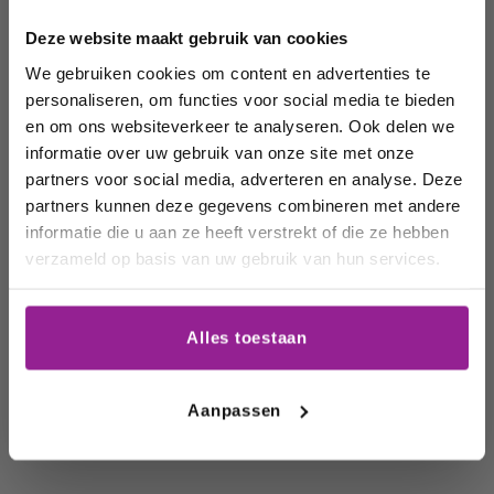
volgende
Deze website maakt gebruik van cookies
order!
We gebruiken cookies om content en advertenties te
personaliseren, om functies voor social media te bieden
Wij houden u graag op de
en om ons websiteverkeer te analyseren. Ook delen we
Alcoholvrije
Vegan wijnen
Biologische
wijnen
wijn
informatie over uw gebruik van onze site met onze
hoogte van onze acties,
partners voor social media, adverteren en analyse. Deze
wijnhuizen en uw
partners kunnen deze gegevens combineren met andere
favoriete wijnen!
informatie die u aan ze heeft verstrekt of die ze hebben
verzameld op basis van uw gebruik van hun services.
Email
Alles toestaan
Schrijf me in
Duurzame
Witte wijn
Rode Wijn
Aanpassen
wijn