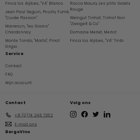
Finca los Aljibes, "VA" Blanco
Rocca Maura, Les ptits Galets
Rouge
Jean Paul Seguin, Pouilly Fumé,
"Cuvée Passion"
Weingut Tinhof, Tinhof Noir
"Zweigelt & Co"
Marrenon, "les Grains"
Chardonnay
Domaine Merlet, Merlot
Monte Tondo, "Marta", Pinot
Finca los Aljibes, "VA" Tinto
Grigio
Service
Contact
FAQ
Mijn account
Contact
Volg ons
Instagram
Facebook
Twitter
LinkedIn
+31 (0)74 246 7352
E-mail ons
BergoVino