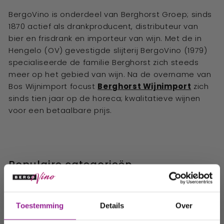
BergoVino is onderdeel van Berghorst Groep; sinds
1870 actief als drankproducent, distributeur van
bier en frisdrank en importeur van wijn. Met de in
Hengelo (OV) gevestigde slijterij BergoVino (1979)
specialiseerde de familie Berghorst zich steeds
meer op het gebied van wijn. Na de overname van
Bos Wijnimport focust
Berghorst Wijnimport
zich
sinds tien jaar op de horeca; kwalitatieve wijnen
voor een betaalbare prijs.
Populaire categorieën
Ontvang 10%
Toestemming
Details
Over
korting op uw