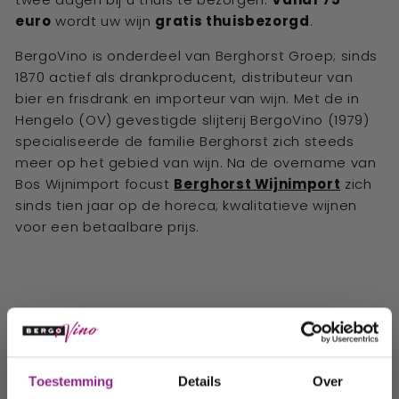
euro
wordt uw wijn
gratis thuisbezorgd
.
BergoVino is onderdeel van Berghorst Groep; sinds
1870 actief als drankproducent, distributeur van
bier en frisdrank en importeur van wijn. Met de in
Hengelo (OV) gevestigde slijterij BergoVino (1979)
specialiseerde de familie Berghorst zich steeds
meer op het gebied van wijn. Na de overname van
Bos Wijnimport focust
Berghorst Wijnimport
zich
sinds tien jaar op de horeca; kwalitatieve wijnen
voor een betaalbare prijs.
Populaire categorieën
Ontvang 10%
Toestemming
Details
Over