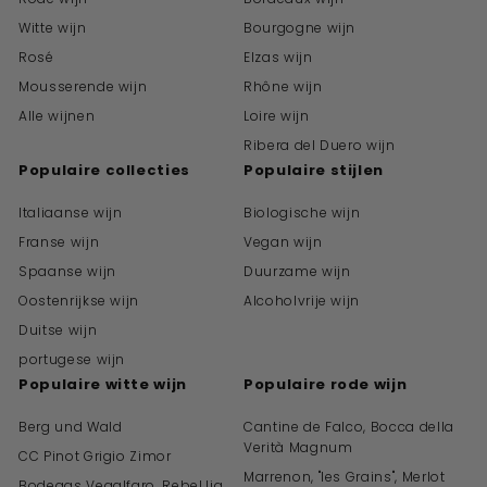
Witte wijn
Bourgogne wijn
Rosé
Elzas wijn
Mousserende wijn
Rhône wijn
Alle wijnen
Loire wijn
Ribera del Duero wijn
Populaire collecties
Populaire stijlen
Italiaanse wijn
Biologische wijn
Franse wijn
Vegan wijn
Spaanse wijn
Duurzame wijn
Oostenrijkse wijn
Alcoholvrije wijn
Duitse wijn
portugese wijn
Populaire witte wijn
Populaire rode wijn
Berg und Wald
Cantine de Falco, Bocca della
Verità Magnum
CC Pinot Grigio Zimor
Marrenon, "les Grains", Merlot
Bodegas Vegalfaro, Rebel.lia