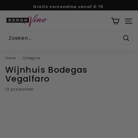
Naar
Gratis verzending vanaf € 75
tekst
Pauze
B
diavoorstelling
e
SITE
r
g
Zoek
o
V
Home
/
Categorie
/
i
Wijnhuis Bodegas
n
Vegalfaro
o
''U
12 producten
w
o
n
l
i
n