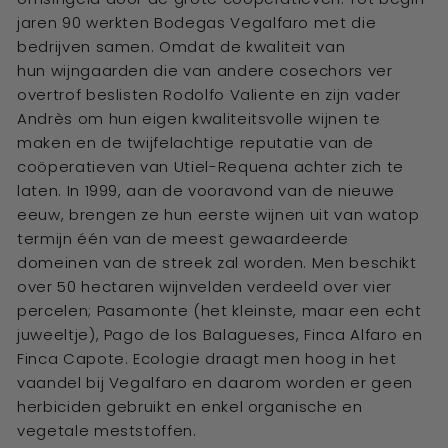
jaren
90
werkten Bodegas Vegalfaro met die
bedrijven samen.
Omdat
de kwaliteit van
hun
wijngaarden die van andere cosechors ver
overtrof beslisten Rodolfo Valiente en
zijn vader
Andrès om hun eigen kwaliteitsvolle wijnen te
maken en de twijfelachtige
reputatie van de
coöperatieven van Utiel-Requena achter zich te
laten. In 1999,
aan de vooravond
van de nieuwe
eeuw, brengen ze hun eerste wijnen uit van
watop
termijn één van de meest
gewaardeerde
domeinen van de streek zal
worden. Men beschikt
over 50 hectaren wijnvelden verdeeld over vier
percelen;
Pasamonte (het kleinste, maar een echt
juweeltje), Pago de los Balagueses, Finca
Alfaro en
Finca Capote. Ecologie draagt men hoog in het
vaandel bij Vegalfaro
en
daarom worden er geen
herbiciden gebruikt en enkel organische en
vegetale
meststoffen.