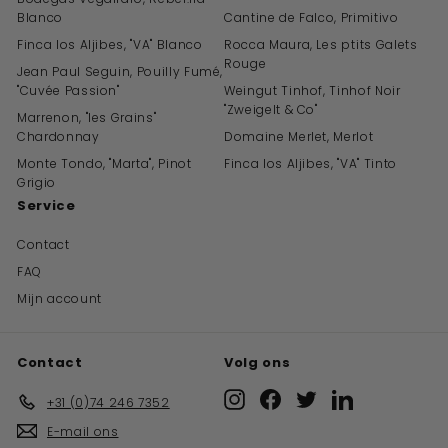
Blanco
Cantine de Falco, Primitivo
Finca los Aljibes, "VA" Blanco
Rocca Maura, Les ptits Galets
Rouge
Jean Paul Seguin, Pouilly Fumé,
"Cuvée Passion"
Weingut Tinhof, Tinhof Noir
"Zweigelt & Co"
Marrenon, "les Grains"
Chardonnay
Domaine Merlet, Merlot
Monte Tondo, "Marta", Pinot
Finca los Aljibes, "VA" Tinto
Grigio
Service
Contact
FAQ
Mijn account
Contact
Volg ons
Instagram
Facebook
Twitter
LinkedIn
+31 (0)74 246 7352
E-mail ons