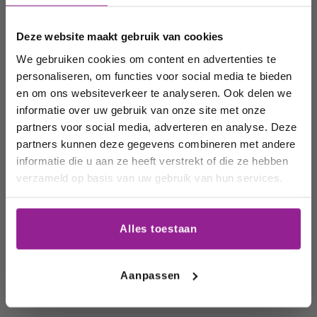
korting op uw
volgende
Deze website maakt gebruik van cookies
order!
We gebruiken cookies om content en advertenties te
personaliseren, om functies voor social media te bieden
Wij houden u graag op de
en om ons websiteverkeer te analyseren. Ook delen we
Alcoholvrije
Vegan wijnen
Biologische
informatie over uw gebruik van onze site met onze
hoogte van onze acties,
wijnen
wijn
partners voor social media, adverteren en analyse. Deze
wijnhuizen en uw
partners kunnen deze gegevens combineren met andere
favoriete wijnen!
informatie die u aan ze heeft verstrekt of die ze hebben
verzameld op basis van uw gebruik van hun services.
Email
Alles toestaan
Schrijf me in
Aanpassen
Duurzame
Witte wijn
Rode Wijn
wijn