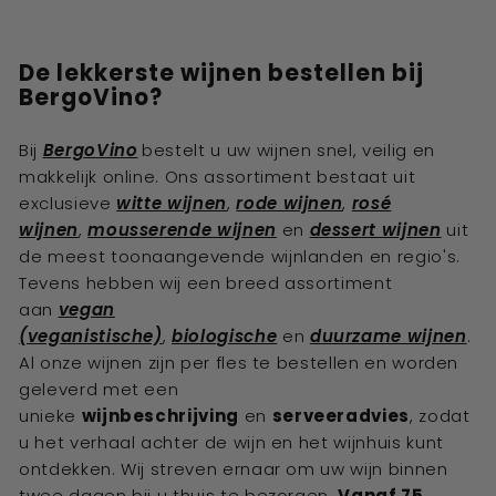
De lekkerste
wijnen bestellen bij
BergoVino?
Bij
BergoVino
bestelt u uw
wijnen
snel, veilig en
makkelijk online. Ons assortiment bestaat uit
exclusieve
witte wijnen
,
rode wijnen
,
rosé
wijnen
,
mousserende wijnen
en
dessert wijnen
uit
de meest toonaangevende wijnlanden en regio's.
Tevens hebben wij een breed assortiment
aan
vegan
(veganistische)
,
biologische
en
duurzame wijnen
.
Al onze wijnen zijn per fles te bestellen en worden
geleverd met een
unieke
wijnbeschrijving
en
serveeradvies
, zodat
u het verhaal achter de wijn en het wijnhuis kunt
ontdekken. Wij streven ernaar om uw wijn binnen
twee dagen bij u thuis te bezorgen.
Vanaf 75