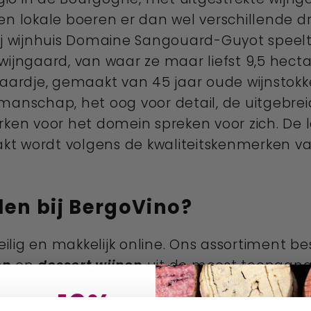
n lokale boeren er dan wel verschillende drui
bij wijnhuis Domaine Sangouard-Guyot speelt
ijngaard, van waar ze maar liefst 9,5 hectar
epaardje, gemaakt van 45 jaar oude wijnstok
manschap, het oog voor detail, de uitgebreid
rken voor het domein spreken voor zich. De l
t wordt volgens de kwaliteitskenmerken va
len bij BergoVino?
veilig en makkelijk online. Ons assortiment be
en
en
dessert wijnen
uit de meest toonaang
vegan (veganistische)
,
biologische
en
duur
ang 10%
en unieke
wijnbeschrijving
en
serveeradvie