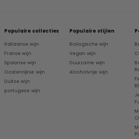
Populaire collecties
Populaire stijlen
P
Italiaanse wijn
Biologische wijn
B
Franse wijn
Vegan wijn
C
Spaanse wijn
Duurzame wijn
B
R
Oostenrijkse wijn
Alcoholvrije wijn
F
Duitse wijn
B
portugese wijn
J
F
M
C
M
P