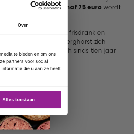
 thuis te bezorgen.
Vanaf 75 euro
wordt
Over
stributeur van bier en frisdrank en
ialiseerde de familie Berghorst zich
rghorst Wijnimport
zich sinds tien jaar
 media te bieden en om ons
ze partners voor social
nformatie die u aan ze heeft
Alles toestaan