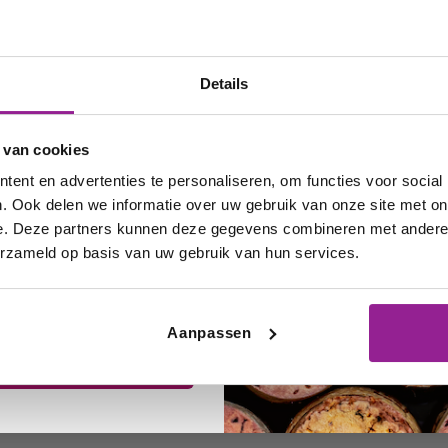
ng op uw
n ernaar om uw wijn binnen twee dagen bij u
lgende
rder!
Details
ep; sinds 1870 actief als drankproducent, di
V) gevestigde slijterij BergoVino (1979) spec
n u graag op de
 van cookies
a de overname van Bos Wijnimport focust
Be
an onze acties,
ent en advertenties te personaliseren, om functies voor social
en betaalbare prijs.
uizen en uw
. Ook delen we informatie over uw gebruik van onze site met on
e. Deze partners kunnen deze gegevens combineren met andere i
iete wijnen!
erzameld op basis van uw gebruik van hun services.
Aanpassen
rijf me in