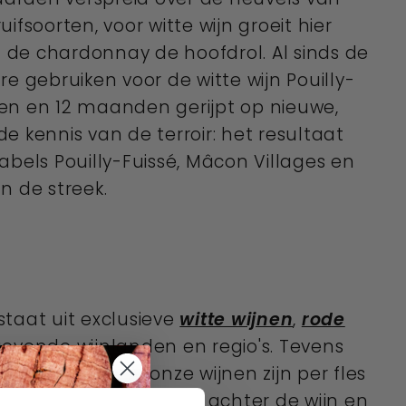
fsoorten, voor witte wijn groeit hier
 de chardonnay de hoofdrol. Al sinds de
e gebruiken voor de witte wijn Pouilly-
ken en 12 maanden gerijpt op nieuwe,
e kennis van de terroir: het resultaat
abels Pouilly-Fuissé, Mâcon Villages en
n de streek.
staat uit exclusieve
witte wijnen
,
rode
evende wijnlanden en regio's. Tevens
zame wijnen
. Al onze wijnen zijn per fles
s
, zodat u het verhaal achter de wijn en