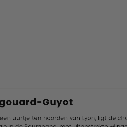
ngouard-Guyot
een uurtje ten noorden van Lyon, ligt de ch
io in de Bourgogne, met uitgestrekte wijng