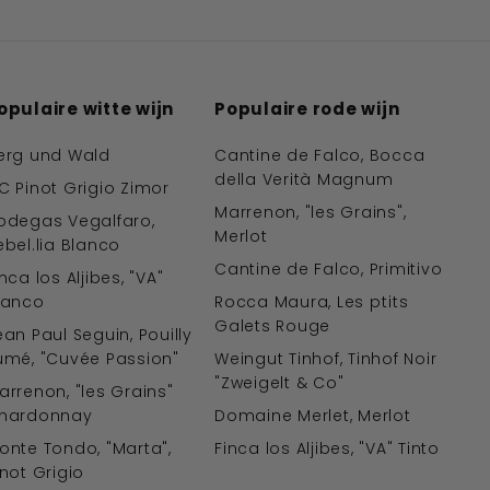
opulaire witte wijn
Populaire rode wijn
erg und Wald
Cantine de Falco, Bocca
della Verità Magnum
C Pinot Grigio Zimor
Marrenon, "les Grains",
odegas Vegalfaro,
Merlot
ebel.lia Blanco
Cantine de Falco, Primitivo
inca los Aljibes, "VA"
lanco
Rocca Maura, Les ptits
Galets Rouge
ean Paul Seguin, Pouilly
umé, "Cuvée Passion"
Weingut Tinhof, Tinhof Noir
"Zweigelt & Co"
arrenon, "les Grains"
hardonnay
Domaine Merlet, Merlot
onte Tondo, "Marta",
Finca los Aljibes, "VA" Tinto
inot Grigio