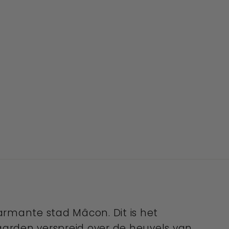
armante stad Mâcon. Dit is het
aarden verspreid over de heuvels van