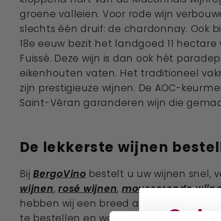
groene valleien. Voor rode wijn verbouwe
slechts één druif: de chardonnay. Ook 
18e eeuw bezit het landgoed 11 hectare w
Fuissé. Deze wijn is dan ook hét parad
eikenhouten vaten. Het traditioneel vak
zijn prestigieuze wijnen. De AOC-keurme
Saint-Véran garanderen wijn die gemaak
De lekkerste
wijnen bestel
Bij
BergoVino
bestelt u uw
wijnen
snel, 
wijnen
,
rosé wijnen
,
mousserende wijn
hebben wij een breed assortiment aan
Ontv
te bestellen en worden geleverd met e