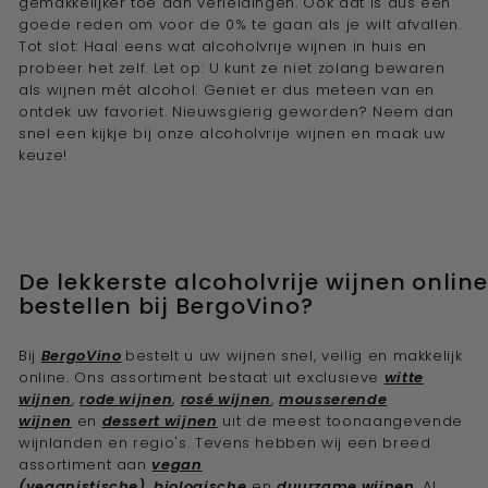
gemakkelijker toe aan verleidingen. Ook dat is dus een
goede reden om voor de 0% te gaan als je wilt afvallen.
Tot slot: Haal eens wat
alcoholvrije wijnen
in huis en
probeer het zelf. Let op: U kunt ze niet zolang bewaren
als wijnen mét alcohol. Geniet er dus meteen van en
ontdek uw favoriet. Nieuwsgierig geworden? Neem dan
snel een kijkje bij onze
alcoholvrije wijnen
en maak uw
keuze!
De lekkerste alcoholvrije wijnen
onlin
bestellen bij BergoVino?
Bij
BergoVino
bestelt u uw wijnen s
nel, veilig en makkelijk
online. Ons assortiment bestaat uit exclusieve
witte
wijnen
,
rode wijnen
,
rosé wijnen
,
mousserende
wijnen
en
dessert wijnen
uit de meest toonaangevende
wijnlanden en regio's. Tevens hebben wij een breed
assortiment aan
vegan
(veganistische)
,
biologische
en
duurzame wijnen
. Al