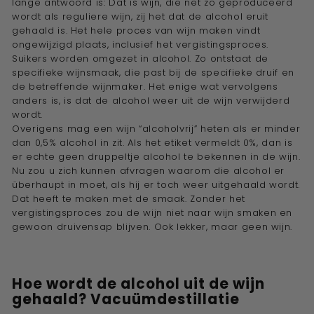
lange antwoord is: Dat is wijn, die net zo geproduceerd
wordt als reguliere wijn, zij het dat de alcohol eruit
gehaald is. Het hele proces van wijn maken vindt
ongewijzigd plaats, inclusief het
vergistingsproces
.
Suikers worden omgezet in alcohol
. Zo ontstaat de
specifieke wijnsmaak, die past bij de specifieke druif en
de betreffende wijnmaker. Het enige wat vervolgens
anders is, is dat de alcohol weer uit de wijn verwijderd
wordt.
Overigens mag een wijn “alcoholvrij” heten als er minder
dan 0,5% alcohol in zit. Als het etiket vermeldt 0%, dan is
er echte geen druppeltje alcohol te bekennen in de wijn.
Nu zou u zich kunnen afvragen waarom die alcohol er
überhaupt in moet, als hij er toch weer uitgehaald wordt.
Dat heeft te maken met de smaak. Zonder het
vergistingsproces
zou de wijn niet naar wijn smaken en
gewoon druivensap blijven. Ook lekker, maar geen wijn.
Hoe wordt de alcohol uit de wijn
gehaald?
Vacuümdestillatie