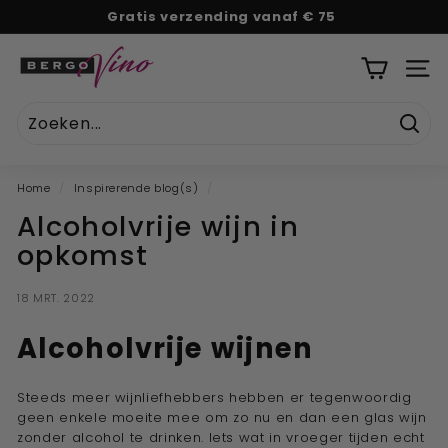
Naar
Gratis verzending vanaf € 75
tekst
Pauze
B
diavoorstelling
e
SITE
r
g
Zoek
o
V
Home
/
Inspirerende blog(s)
/
i
Alcoholvrije wijn in
n
opkomst
o
''U
18 MRT. 2022
w
o
Alcoholvrije wijnen
n
l
Steeds meer wijnliefhebbers hebben er tegenwoordig
i
geen enkele moeite mee om zo nu en dan een glas wijn
zonder alcohol te drinken. Iets wat in vroeger tijden echt
n