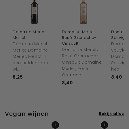
Domaine Merlet,
Domaine Merlet,
Domaine
Merlot
Rosé Grenache-
Sauvign
Cinsault
Domaine Merlet,
Domaine
Domaine Merlet,
Merlot Domaine
Sauvign
Rosé Grenache-
Merlet, Merlot is
Domaine
Cinsault Domaine
een helder rode
Sauvign
Merlet, Rosé
wi...
hee...
Grenach...
8,25
€
8,40
€
8,40
€
8
8
8
,
,
,
2
4
4
5
0
0
Vegan wijnen
Bekijk alles
In winkelwagen
In winkelwagen