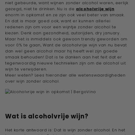
niet gebeurde, want wijnen zonder alcohol waren, eerlijk
e
gezegd, niet te drinken. Nu is de
alcoholvrije wijn
w
enorm in opkomst en ze zijn ook veel beter van smaak.
i
En dat is maar goed ook, want er kunnen allerlei
redenen zijn om voor een wijntje zonder alcohol te
j
kiezen. Denk aan gezondheid, autorijden, dry january.
n
Maar het is inmiddels ook gewoon trendy geworden om
a
voor 0% te gaan, Want de
alcoholvrije wijn
van nu bevat
dan wel geen alcohol maar hij heeft wel zijn goede
d
smaak behouden! Dat is te danken aan het feit dat er
v
tegenwoordig nieuwe technieken zijn om de alcohol uit
i
wijn te verwijderen.
Meer weten? Lees hieronder alle wetenswaardigheden
s
over wijn zonder alcohol.
e
u
r''
Wat is
alcoholvrije wijn
?
Het korte antwoord is: Dat is wijn zonder alcohol. En het