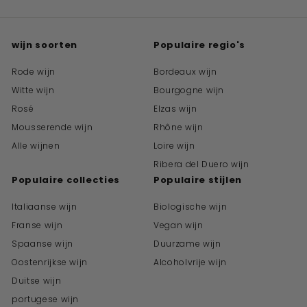
wijn soorten
Populaire regio's
Rode wijn
Bordeaux wijn
Witte wijn
Bourgogne wijn
Rosé
Elzas wijn
Mousserende wijn
Rhône wijn
Alle wijnen
Loire wijn
Ribera del Duero wijn
Populaire collecties
Populaire stijlen
Italiaanse wijn
Biologische wijn
Franse wijn
Vegan wijn
Spaanse wijn
Duurzame wijn
Oostenrijkse wijn
Alcoholvrije wijn
Duitse wijn
portugese wijn