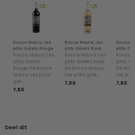
Rocca Maura, Les
Rocca Maura, Les
Rocca M
ptits Galets Rouge
ptits Galets Rosé
ptits Ga
Rocca Maura, Les
Rocca Maura, Les
Rocca M
ptits Galets
ptits Galets Rosé
ptits G
Rouge De Rocca
De Rocca Maura,
De Rocc
Maura, Les p’tits
Les p’tits gale...
Les p’tit
gal...
7,50
€
7,60
€
7,50
€
7
7
7
,
,
,
5
6
5
0
0
0
Deel dit