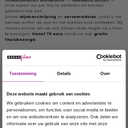
onze wijnen zijn per fles te bestellen en worden
geleverd met een
unieke
wijnbeschrijving
en
serveeradvies
, zodat u het
verhaal achter de wijn en het wijnhuis kunt ontdekken. Wij
streven ernaar om uw wijn binnen twee dagen bij u thuis
te bezorgen.
Vanaf 75 euro
wordt uw wijn
gratis
thuisbezorgd
.
Ontvang 10%
Terug naar Blogs
Toestemming
Details
Over
korting op uw
volgende
Deze website maakt gebruik van cookies
Biologische wijnen
Bekijk alles
order!
We gebruiken cookies om content en advertenties te
In winkelwagen
In winkelwagen
personaliseren, om functies voor social media te bieden
Wij houden u graag op de
en om ons websiteverkeer te analyseren. Ook delen we
informatie over uw gebruik van onze site met onze
hoogte van onze acties,