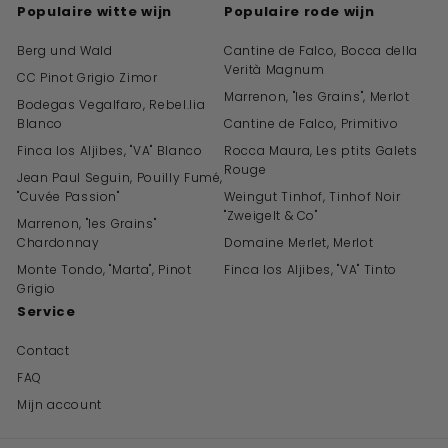
Populaire witte wijn
Populaire rode wijn
Berg und Wald
Cantine de Falco, Bocca della
Verità Magnum
CC Pinot Grigio Zimor
Marrenon, "les Grains", Merlot
Bodegas Vegalfaro, Rebel.lia
Blanco
Cantine de Falco, Primitivo
Finca los Aljibes, "VA" Blanco
Rocca Maura, Les ptits Galets
Rouge
Jean Paul Seguin, Pouilly Fumé,
"Cuvée Passion"
Weingut Tinhof, Tinhof Noir
"Zweigelt & Co"
Marrenon, "les Grains"
Chardonnay
Domaine Merlet, Merlot
Monte Tondo, "Marta", Pinot
Finca los Aljibes, "VA" Tinto
Grigio
Service
Contact
FAQ
Mijn account