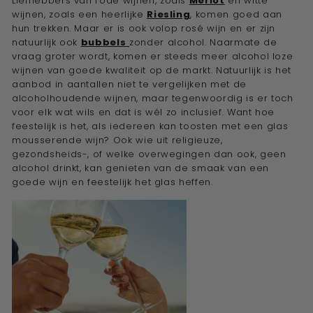
Liefhebbers van
rode wijnen
, zoals
Merlot
en
witte
wijnen
, zoals een heerlijke
Riesling
, komen goed aan
hun trekken. Maar er is ook volop
rosé wijn
en er zijn
natuurlijk ook
bubbels
zonder alcohol. Naarmate de
vraag groter wordt, komen er steeds meer alcohol loze
wijnen van goede kwaliteit op de markt. Natuurlijk is het
aanbod in aantallen niet te vergelijken met de
alcoholhoudende wijnen, maar tegenwoordig is er toch
voor elk wat wils en dat is wél zo inclusief. Want hoe
feestelijk is het, als iedereen kan toosten met een glas
mousserende wijn
? Ook wie uit religieuze,
gezondsheids-, of welke overwegingen dan ook, geen
alcohol drinkt, kan genieten van de smaak van een
goede wijn en feestelijk het glas heffen.