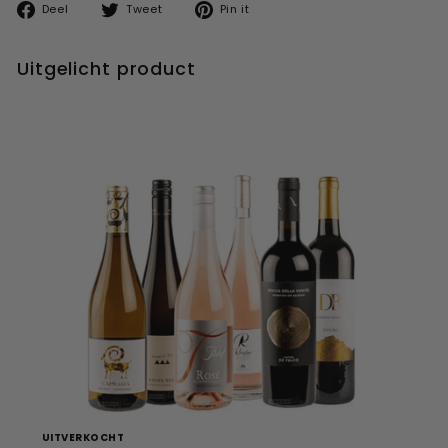
Deel
Tweet
Pin
Deel
Tweet
Pin it
op
op
op
facebook
twitter
pinterest
Uitgelicht product
UITVERKOCHT