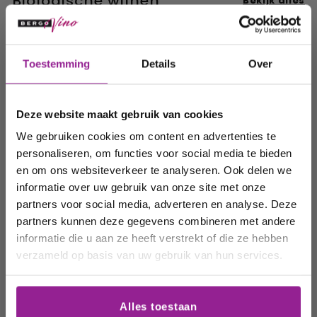
Biologische wijnen
Bekijk alles
In winkelwagen
In winkelwagen
Ontvang 10%
Toestemming
Details
Over
korting op uw
volgende
Deze website maakt gebruik van cookies
order!
We gebruiken cookies om content en advertenties te
Bodegas
Bodegas
Bodega
Vegalfaro,
Vegalfaro,
Vegalfar
personaliseren, om functies voor social media te bieden
Rebel.lia Blanco
Rebel.lia Tinto
Rebel.li
Wij houden u graag op de
en om ons websiteverkeer te analyseren. Ook delen we
Bodegas
Bodegas
Bodega
informatie over uw gebruik van onze site met onze
hoogte van onze acties,
Vegalfaro,
Vegalfaro,
Vegalfa
partners voor social media, adverteren en analyse. Deze
wijnhuizen en uw
Rebel.lia Blanco
Rebel.lia Tinto
Rebel.l
partners kunnen deze gegevens combineren met andere
Bodegas
Bodegas
Bodega
favoriete wijnen!
informatie die u aan ze heeft verstrekt of die ze hebben
Vegalfaro,
Vegalfaro,
Vegalfa
verzameld op basis van uw gebruik van hun services.
Rebel.lia Bl...
Rebel.lia Tin...
Rebel.lia
Email
9,25
€
9,25
€
9,25
€
9
9
9
Alles toestaan
,
,
,