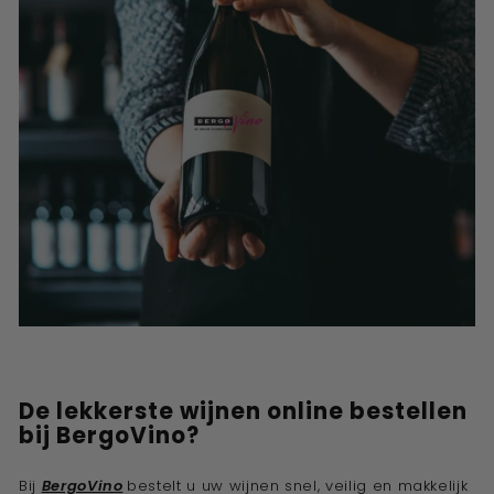
De lekkerste
wijnen
online bestellen
bij BergoVino?
Bij
BergoVino
bestelt u uw wijnen s
nel, veilig en makkelijk