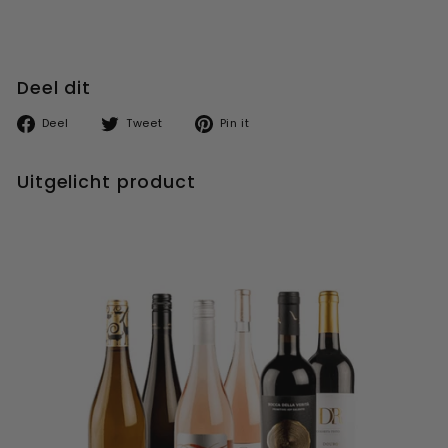
,
5
6
5
0
0
0
Deel dit
Deel
Tweet
Pin
Deel
Tweet
Pin it
op
op
op
facebook
twitter
pinterest
Uitgelicht product