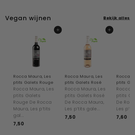
,
2
4
4
5
0
0
Vegan wijnen
Bekijk alles
In winkelwagen
In winkelwagen
Rocca Maura, Les
Rocca Maura, Les
Rocca M
ptits Galets Rouge
ptits Galets Rosé
ptits Ga
Rocca Maura, Les
Rocca Maura, Les
Rocca M
ptits Galets
ptits Galets Rosé
ptits G
Rouge De Rocca
De Rocca Maura,
De Rocc
Maura, Les p’tits
Les p’tits gale...
Les p’tit
gal...
7,50
€
7,60
€
7,50
€
7
7
7
,
,