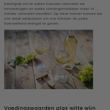
belangrijk om te weten hoeveel calorieën we
e
binnenkrijgen en welke voedingsmiddelen meer of
w
minder calorieën bevatten. Op deze manier kunnen we
i
ons dieet aanpassen om ons lichaam de juiste
j
hoeveelheid energie te geven.
n
a
d
v
i
s
e
u
r''
Voedingswaarden glas witte wijn