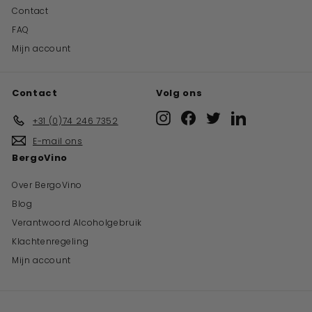
Contact
FAQ
Mijn account
Contact
Volg ons
Instagram
Facebook
Twitter
LinkedIn
+31 (0)74 246 7352
E-mail ons
BergoVino
Over BergoVino
Blog
Verantwoord Alcoholgebruik
Klachtenregeling
Mijn account