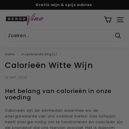
Naar
Gratis wijn & spijs advies
tekst
Pauze
B
diavoorstelling
e
SITE
r
g
Zoek
o
V
Home
/
Inspirerende blog(s)
/
i
Calorieën Witte Wijn
n
o
10 MRT. 2023
''U
w
Het belang van calorieën in onze
voeding
o
n
Calorieën zijn de eenheden waarmee we de
l
energiewaarde van ons voedsel meten. Ons lichaam
i
heeft energie nodig om te functioneren en calorieën zijn
n
de brandstof die ons hiervan voorziet. Het is daarom