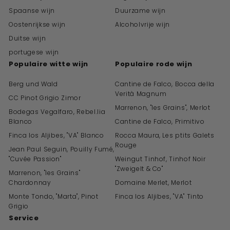
Spaanse wijn
Duurzame wijn
Oostenrijkse wijn
Alcoholvrije wijn
Duitse wijn
portugese wijn
Populaire witte wijn
Populaire rode wijn
Berg und Wald
Cantine de Falco, Bocca della
Verità Magnum
CC Pinot Grigio Zimor
Marrenon, "les Grains", Merlot
Bodegas Vegalfaro, Rebel.lia
Blanco
Cantine de Falco, Primitivo
Finca los Aljibes, "VA" Blanco
Rocca Maura, Les ptits Galets
Rouge
Jean Paul Seguin, Pouilly Fumé,
"Cuvée Passion"
Weingut Tinhof, Tinhof Noir
"Zweigelt & Co"
Marrenon, "les Grains"
Chardonnay
Domaine Merlet, Merlot
Monte Tondo, "Marta", Pinot
Finca los Aljibes, "VA" Tinto
Grigio
Service