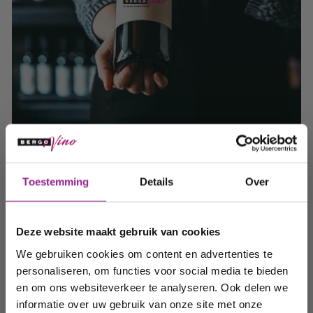
Ontvang 10%
De lekkerste
wijnen
online bestellen
Toestemming
Details
Over
korting op uw
bij BergoVino?
volgende
Deze website maakt gebruik van cookies
Bij
BergoVino
bestelt u uw wijnen s
nel, veilig en makkelijk
order!
online. Ons assortiment bestaat uit exclusieve
witte
We gebruiken cookies om content en advertenties te
wijnen
,
rode wijnen
,
rosé wijnen
,
mousserende
personaliseren, om functies voor social media te bieden
wijnen
en
dessert wijnen
uit de meest toonaangevende
Wij houden u graag op de
en om ons websiteverkeer te analyseren. Ook delen we
wijnlanden en regio's. Tevens hebben wij een breed
assortiment aan
vegan
informatie over uw gebruik van onze site met onze
hoogte van onze acties,