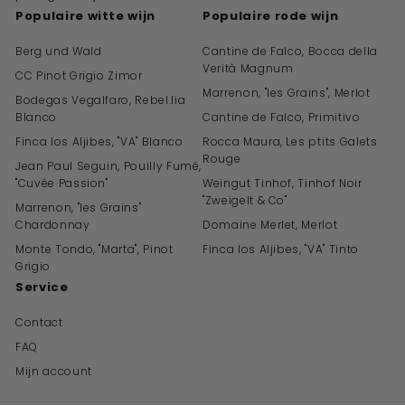
Populaire witte wijn
Populaire rode wijn
Berg und Wald
Cantine de Falco, Bocca della
Verità Magnum
CC Pinot Grigio Zimor
Marrenon, "les Grains", Merlot
Bodegas Vegalfaro, Rebel.lia
Blanco
Cantine de Falco, Primitivo
Finca los Aljibes, "VA" Blanco
Rocca Maura, Les ptits Galets
Rouge
Jean Paul Seguin, Pouilly Fumé,
"Cuvée Passion"
Weingut Tinhof, Tinhof Noir
"Zweigelt & Co"
Marrenon, "les Grains"
Chardonnay
Domaine Merlet, Merlot
Monte Tondo, "Marta", Pinot
Finca los Aljibes, "VA" Tinto
Grigio
Service
Contact
FAQ
Mijn account