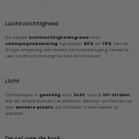
Luchtvochtigheid
De ideale
luchtvochtigheidsgraad
voor
champagnebewaring
ligt tussen
60%
en
75%
. Een te
droge omgeving kan leiden tot kurkuitdroging, terwijl te
veel vocht schimmelgroei kan bevorderen.
Licht
Champagne is
gevoelig
voor
licht
, vooral
UV-stralen
,
die de smaak kunnen veranderen. Bewaar uw flessen op
een
donkere
plaats
, bij voorkeur in een kelder of
wijnkast.
De rol van de kurk