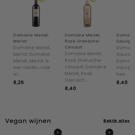
Domaine Merlet,
Domaine Merlet,
Domaine
Merlot
Rosé Grenache-
Sauvign
Cinsault
Domaine Merlet,
Domaine
Domaine Merlet,
Merlot Domaine
Sauvign
Rosé Grenache-
Merlet, Merlot is
Domaine
Cinsault Domaine
een helder rode
Sauvign
Merlet, Rosé
wi...
hee...
Grenach...
8,25
€
8,40
€
8,40
€
8
8
8
,
,
,
2
4
4
5
0
0
Vegan wijnen
Bekijk alles
In winkelwagen
In winkelwagen