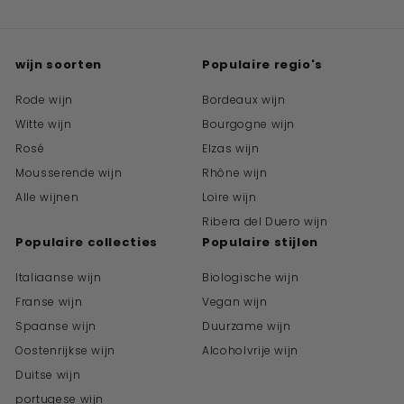
wijn soorten
Populaire regio's
Rode wijn
Bordeaux wijn
Witte wijn
Bourgogne wijn
Rosé
Elzas wijn
Mousserende wijn
Rhône wijn
Alle wijnen
Loire wijn
Ribera del Duero wijn
Populaire collecties
Populaire stijlen
Italiaanse wijn
Biologische wijn
Franse wijn
Vegan wijn
Spaanse wijn
Duurzame wijn
Oostenrijkse wijn
Alcoholvrije wijn
Duitse wijn
portugese wijn