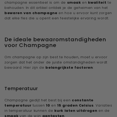
champagne essentieel is om de
smaak
en
kwaliteit
te
e
behouden. In dit artikel ontdek je de geheimen van het
w
bewaren
van
champagne
en hoe u ervoor kunt zorgen
i
dat elke fles die u opent een feestelijke ervaring wordt.
j
n
De ideale bewaaromstandigheden
a
voor Champagne
d
v
Om champagne op zijn best te houden, moet u ervoor
i
zorgen dat het onder de juiste omstandigheden wordt
s
bewaard. Hier zijn de
belangrijkste
factoren
:
e
u
r''
Temperatuur
Champagne gedijt het best bij een
constante
temperatuur
tussen
10
en
15
graden
Celsius
. Variaties
in temperatuur kunnen de
kurk
laten
uitdrogen
en de
smaak
van de wijn
aantasten
.