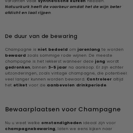
varianten vaak
synthetische
kurken
hebben.
Natuurkurk heeft de voorkeur omdat het de wijn beter
afdicht en laat rijpen
.
De duur van de bewaring
Champagne is
niet bedoeld
om
jarenlang
te worden
bewaard
zoals sommige rode wijnen. De meeste
champagne is het lekkerst wanneer deze
jong
wordt
gedronken
, binnen
3-5 jaar
na aankoop. Er zijn echter
uitzonderingen, zoals vintage champagne, die potentieel
veel langer kunnen worden bewaard.
Controleer
altijd
het
etiket
voor de
aanbevolen
drinkperiode
.
Bewaarplaatsen voor Champagne
Nu u weet welke
omstandigheden
ideaal zijn voor
champagnebewaring
, laten we eens kijken naar