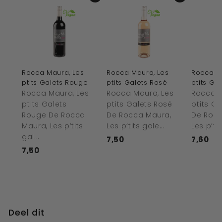
Rocca Maura, Les
Rocca Maura, Les
Rocca M
ptits Galets Rouge
ptits Galets Rosé
ptits Ga
Rocca Maura, Les
Rocca Maura, Les
Rocca M
ptits Galets
ptits Galets Rosé
ptits G
Rouge De Rocca
De Rocca Maura,
De Rocc
Maura, Les p’tits
Les p’tits gale...
Les p’tit
gal...
7,50
€
7,60
€
7,50
€
7
7
7
,
,
,
5
6
5
0
0
0
Deel dit