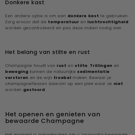
Donkere kast
Een andere optie is om een
donkere
kast
te gebruiken.
Zorg ervoor dat de
temperatuur
en
luchtvochtigheid
worden gecontroleerd en pas deze indien nodig aan.
Het belang van stilte en rust
Champagne houdt van
rust
en
stilte
.
Trillingen
en
beweging
kunnen de natuurlijke
sedimentatie
verstoren
en de wijn
troebel
maken. Bewaar je
champagneflessen daarom op een plek waar ze
niet
worden
gestoord
.
Het openen en genieten van
bewaarde Champagne
Het moment is aangebroken om u zorgvuldig bewaarde