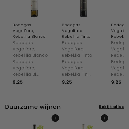
Bodegas
Bodegas
Bodega
Vegalfaro,
Vegalfaro,
Vegalfar
Rebel.lia Blanco
Rebel.lia Tinto
Rebel.li
Bodegas
Bodegas
Bodega
Vegalfaro,
Vegalfaro,
Vegalfa
Rebel.lia Blanco
Rebel.lia Tinto
Rebel.l
Bodegas
Bodegas
Bodega
Vegalfaro,
Vegalfaro,
Vegalfa
Rebel.lia Bl...
Rebel.lia Tin...
Rebel.lia
9,25
€
9,25
€
9,25
€
9
9
9
,
,
,
2
2
2
Duurzame wijnen
Bekijk alles
5
5
5
In winkelwagen
In winkelwagen