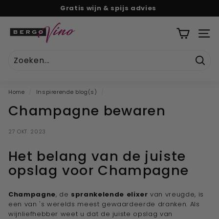
Naar
Gratis wijn & spijs advies
tekst
Pauze
B
diavoorstelling
e
SITE
r
g
Zoek
o
V
Home
/
Inspirerende blog(s)
/
i
Champagne bewaren
n
o
27 OKT. 2023
''U
w
Het belang van de juiste
o
opslag voor Champagne
n
l
Champagne
, de
sprankelende
elixer
van vreugde, is
i
een van 's werelds meest gewaardeerde dranken. Als
wijnliefhebber weet u dat de juiste opslag van
n