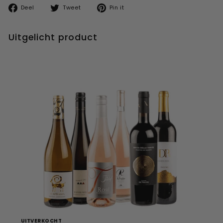
Deel
Tweet
Pin
Deel
Tweet
Pin it
op
op
op
facebook
twitter
pinterest
Uitgelicht product
UITVERKOCHT