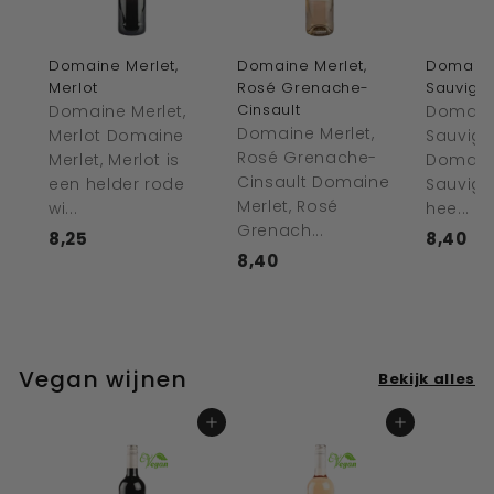
Domaine Merlet,
Domaine Merlet,
Domaine
Merlot
Rosé Grenache-
Sauvign
Cinsault
Domaine Merlet,
Domaine
Domaine Merlet,
Merlot Domaine
Sauvign
Rosé Grenache-
Merlet, Merlot is
Domaine
Cinsault Domaine
een helder rode
Sauvign
Merlet, Rosé
wi...
hee...
Grenach...
8,25
€
8,40
€
8,40
€
8
8
8
,
,
,
2
4
4
5
0
0
Vegan wijnen
Bekijk alles
In winkelwagen
In winkelwagen