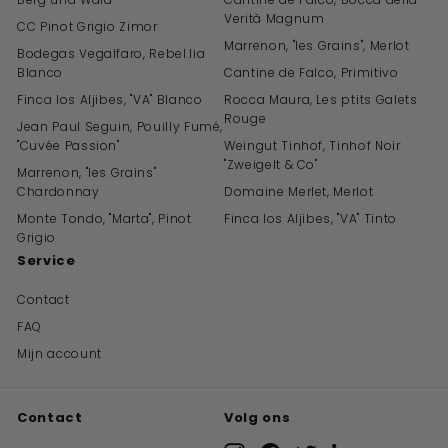
Verità Magnum
CC Pinot Grigio Zimor
Marrenon, "les Grains", Merlot
Bodegas Vegalfaro, Rebel.lia
Blanco
Cantine de Falco, Primitivo
Finca los Aljibes, "VA" Blanco
Rocca Maura, Les ptits Galets
Rouge
Jean Paul Seguin, Pouilly Fumé,
"Cuvée Passion"
Weingut Tinhof, Tinhof Noir
"Zweigelt & Co"
Marrenon, "les Grains"
Chardonnay
Domaine Merlet, Merlot
Monte Tondo, "Marta", Pinot
Finca los Aljibes, "VA" Tinto
Grigio
Service
Contact
FAQ
Mijn account
Contact
Volg ons