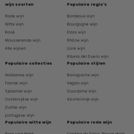
wijn soorten
Populaire regio's
Rode wijn
Bordeaux wijn
Witte wijn
Bourgogne wijn
Rosé
Elzas wijn
Mousserende wijn
Rhône wijn
Alle wijnen
Loire wijn
Ribera del Duero wijn
Populaire collecties
Populaire stijlen
Italiaanse wijn
Biologische wijn
Franse wijn
Vegan wijn
Spaanse wijn
Duurzame wijn
Oostenrijkse wijn
Alcoholvrije wijn
Duitse wijn
portugese wijn
Populaire witte wijn
Populaire rode wijn
Berg und Wald
Cantine de Falco, Bocca della