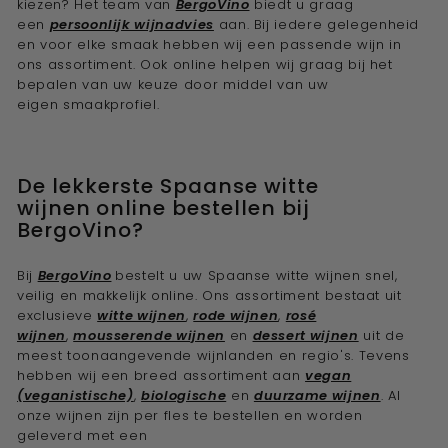
kiezen? Het team van
BergoVino
biedt u graag
een
persoonlijk wijnadvies
aan. Bij iedere gelegenheid
en voor elke smaak hebben wij een passende wijn in
ons assortiment. Ook online helpen wij graag bij het
bepalen van uw keuze door middel van uw
eigen
smaakprofiel.
De lekkerste Spaanse witte
wijnen
online bestellen bij
BergoVino?
Bij
BergoVino
bestelt u uw Spaanse witte wijnen s
nel,
veilig en makkelijk online. Ons assortiment bestaat uit
exclusieve
witte wijnen
,
rode wijnen
,
rosé
wijnen
,
mousserende wijnen
en
dessert wijnen
uit de
meest toonaangevende wijnlanden en regio's. Tevens
hebben wij een breed assortiment aan
vegan
(veganistische)
,
biologische
en
duurzame wijnen
. Al
onze wijnen zijn per fles te bestellen en worden
geleverd met een