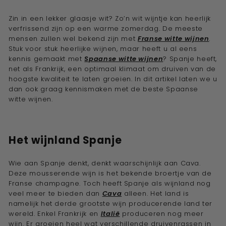
e
Zin in een lekker glaasje wit? Zo’n wit wijntje kan heerlijk
w
verfrissend zijn op een warme zomerdag. De meeste
i
mensen zullen wel bekend zijn met
Franse witte wijnen
.
j
Stuk voor stuk heerlijke wijnen, maar heeft u al eens
kennis gemaakt met
Spaanse witte wijnen
? Spanje heeft,
n
net als Frankrijk, een optimaal klimaat om druiven van de
a
hoogste kwaliteit te laten groeien. In dit artikel laten we u
d
dan ook graag kennismaken met de beste Spaanse
witte wijnen.
v
i
s
Het wijnland Spanje
e
u
Wie aan Spanje denkt, denkt waarschijnlijk aan Cava.
r''
Deze mousserende wijn is het bekende broertje van de
Franse champagne. Toch heeft Spanje als wijnland nog
veel meer te bieden dan
Cava
alleen. Het land is
namelijk het derde grootste wijn producerende land ter
wereld. Enkel Frankrijk en
Italië
produceren nog meer
wijn. Er groeien heel wat verschillende druivenrassen in