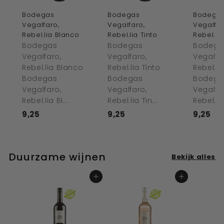
Bodegas
Bodegas
Bodega
Vegalfaro,
Vegalfaro,
Vegalfar
Rebel.lia Blanco
Rebel.lia Tinto
Rebel.li
Bodegas
Bodegas
Bodega
Vegalfaro,
Vegalfaro,
Vegalfa
Rebel.lia Blanco
Rebel.lia Tinto
Rebel.l
Bodegas
Bodegas
Bodega
Vegalfaro,
Vegalfaro,
Vegalfa
Rebel.lia Bl...
Rebel.lia Tin...
Rebel.lia
9,25
€
9,25
€
9,25
€
9
9
9
,
,
,
2
2
2
Duurzame wijnen
Bekijk alles
5
5
5
In winkelwagen
In winkelwagen