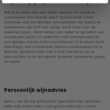
Wijn en spijs Spaanse witte wijn
Wat is er beter dan een lekker Spaans wit wijntje te
combineren met heerlijk eten? Spanje heeft naast
topwijnen ook verrukkelijke specialiteiten die ideaal te
combineren zijn met een wijntje. Denk maar aan de
bekende tapas… Niets beters dan lekker te genieten van
smaakvolle olijven of stokbrood met tomatensalsa en
een glaasje Fuente d’Oro bijvoorbeeld. Of probeer eens
Manchego, een smaakvolle, intense schapenkaas uit La
Mancha. Spaanse witte wijn is ook heerlijk bij vis en
zeevruchten, zoals de typisch Spaanse calamares, pulpo
en sepia.
Persoonlijk wijnadvies
Bent u, net als wij, enthousiast (geraakt) over Spaanse
witte
wijn, maar weet u niet goed welke wijn u moet