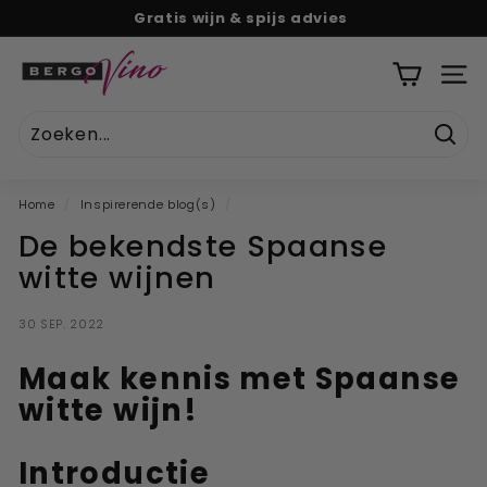
Naar
Gratis wijn & spijs advies
tekst
Pauze
B
diavoorstelling
e
SITE
r
g
Zoek
o
V
Home
/
Inspirerende blog(s)
/
i
De bekendste Spaanse
n
witte wijnen
o
''U
30 SEP. 2022
w
o
Maak kennis met Spaanse
n
witte wijn!
l
i
Introductie
n