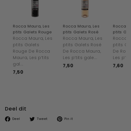
Rocca Maura, Les
Rocca Maura, Les
Rocca M
ptits Galets Rouge
ptits Galets Rosé
ptits Ga
Rocca Maura, Les
Rocca Maura, Les
Rocca M
ptits Galets
ptits Galets Rosé
ptits G
Rouge De Rocca
De Rocca Maura,
De Rocc
Maura, Les p’tits
Les p’tits gale...
Les p’tit
gal...
7,50
€
7,60
€
7,50
€
7
7
7
,
,
,
5
6
5
0
0
0
Deel dit
Deel
Tweet
Pin
Deel
Tweet
Pin it
op
op
op
facebook
twitter
pinterest