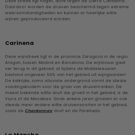
Deze streek ligt hoger, dicht tegen de Sierra Cantabria.
Daardoor worden de druiven beschermd tegen extreme
weersomstandigheden en kunnen er heerlijke witte
wijnen geproduceerd worden.
Carinena
Deze wijnstreek ligt in de provincie Zaragoza in de regio
Aragon, tussen Madrid en Barcelona. De wijnbouw gaat
ver terug in dit gebied: al tijdens de Middeleeuwen
bestond ongeveer 50% van het gebied uit wijngaarden!
De kalkrijke, soms alluviale ondergrond vormt de ideale
voedingsbodem voor de groei van druivenranken. De
meest bekende witte druif die groeit in het gebied, is de
Viura of de Macabeo. Sinds enkele jaren groeien er ook
steeds meer andere witte druivensoorten in het gebied,
zoals de
Chardonnay
druif en de Parellada.
La Mancha