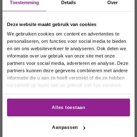
Ontvang 10%
Toestemming
Details
Over
korting op uw
Of het nu gaat om
vegan wijnen
, biologische wijnen of
gewone witte wijnen: allemaal voldoen ze aan een
volgende
zekere classificering. Deze classificering deelt wijnen op
Deze website maakt gebruik van cookies
order!
naargelang hun rijping. Hoe langer de rijping, hoe
We gebruiken cookies om content en advertenties te
duurder en kwaliteitsvoller de wijn.
personaliseren, om functies voor social media te bieden
Men spreekt van een
Vino Joven
als de wijn minder dan
Wij houden u graag op de
en om ons websiteverkeer te analyseren. Ook delen we
zes maand op hout gerijpt is. Deze wijnen dienen jong
informatie over uw gebruik van onze site met onze
hoogte van onze acties,
gedronken te worden en zijn veelal zoet, fruitig en licht
partners voor social media, adverteren en analyse. Deze
van smaak.
wijnhuizen en uw
partners kunnen deze gegevens combineren met andere
Witte wijnen die minstens 18 maanden gerijpt hebben,
favoriete wijnen!
worden
Crianza
wijnen genoemd.
informatie die u aan ze heeft verstrekt of die ze hebben
Reserva
wijnen zijn witte wijnen die minimaal anderhalf
verzameld op basis van uw gebruik van hun services.
jaar op fles gerijpt hebben en minimaal 6 maanden op
Email
hout.
Gran Reserva
wijnen ten slotte, zijn topwijnen die
minimaal 48 maanden hebben gerijpt, waarvan 6
Alles toestaan
Schrijf me in
maanden op hout.
Aanpassen