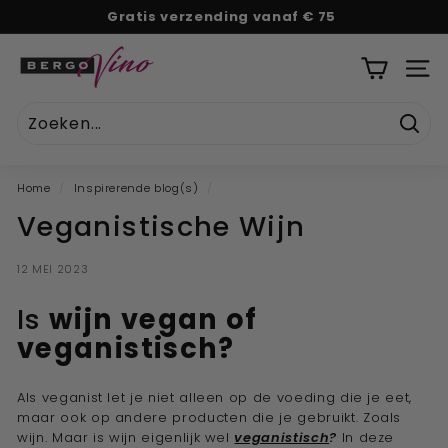
Naar
Gratis verzending vanaf € 75
tekst
Pauze
B
diavoorstelling
e
SITE
r
g
Zoek
o
V
Home
/
Inspirerende blog(s)
/
i
Veganistische Wijn
n
o
12 MEI 2023
''U
w
Is
wijn vegan of
o
veganistisch?
n
l
Als veganist let je niet alleen op de voeding die je eet,
i
maar ook op andere producten die je gebruikt. Zoals
wijn. Maar is wijn eigenlijk wel
veganistisch
?
In deze
n