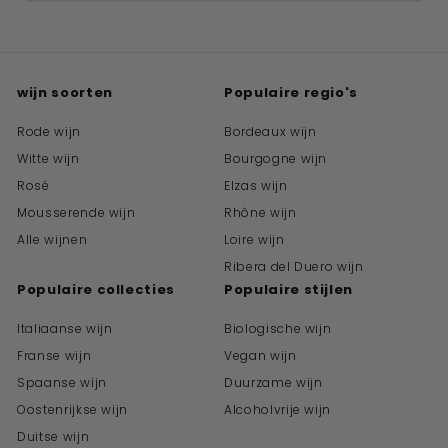
wijn soorten
Populaire regio's
Rode wijn
Bordeaux wijn
Witte wijn
Bourgogne wijn
Rosé
Elzas wijn
Mousserende wijn
Rhône wijn
Alle wijnen
Loire wijn
Ribera del Duero wijn
Populaire collecties
Populaire stijlen
Italiaanse wijn
Biologische wijn
Franse wijn
Vegan wijn
Spaanse wijn
Duurzame wijn
Oostenrijkse wijn
Alcoholvrije wijn
Duitse wijn