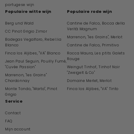
portugese wijn
Populaire witte wijn
Populaire rode wijn
Berg und Wald
Cantine de Falco, Bocca della
Verità Magnum
CC Pinot Grigio Zimor
Marrenon, "les Grains", Merlot
Bodegas Vegalfaro, Rebel.lia
Blanco
Cantine de Falco, Primitivo
Finca los Aljibes, "VA" Blanco
Rocca Maura, Les ptits Galets
Rouge
Jean Paul Seguin, Pouilly Fumé,
"Cuvée Passion"
Weingut Tinhof, Tinhof Noir
"Zweigelt & Co"
Marrenon, "les Grains"
Chardonnay
Domaine Merlet, Merlot
Monte Tondo, "Marta", Pinot
Finca los Aljibes, "VA" Tinto
Grigio
Service
Contact
FAQ
Mijn account