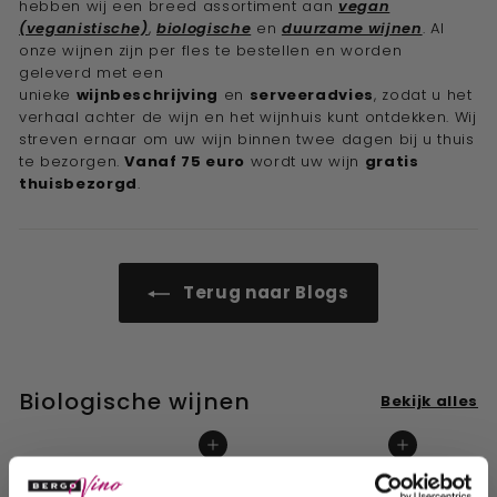
hebben wij een breed assortiment aan
vegan
(veganistische)
,
biologische
en
duurzame wijnen
. Al
onze wijnen zijn per fles te bestellen en worden
geleverd met een
unieke
wijnbeschrijving
en
serveeradvies
, zodat u het
verhaal achter de wijn en het wijnhuis kunt ontdekken. Wij
streven ernaar om uw wijn binnen twee dagen bij u thuis
te bezorgen.
Vanaf 75 euro
wordt uw wijn
gratis
thuisbezorgd
.
Terug naar Blogs
Biologische wijnen
Bekijk alles
In winkelwagen
In winkelwagen