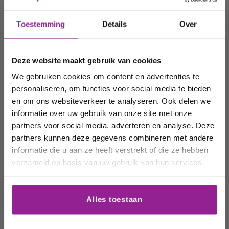
Ontvang 10%
Toestemming
Details
Over
korting op uw
volgende
Bodegas
Bodegas
Bodega
Deze website maakt gebruik van cookies
Vegalfaro,
Vegalfaro,
Vegalfar
order!
Rebel.lia Blanco
Rebel.lia Tinto
Rebel.li
We gebruiken cookies om content en advertenties te
Bodegas
Bodegas
Bodega
personaliseren, om functies voor social media te bieden
Vegalfaro,
Vegalfaro,
Vegalfa
Wij houden u graag op de
en om ons websiteverkeer te analyseren. Ook delen we
Rebel.lia Blanco
Rebel.lia Tinto
Rebel.l
informatie over uw gebruik van onze site met onze
hoogte van onze acties,
Bodegas
Bodegas
Bodega
partners voor social media, adverteren en analyse. Deze
wijnhuizen en uw
Vegalfaro,
Vegalfaro,
Vegalfa
partners kunnen deze gegevens combineren met andere
Rebel.lia Bl...
Rebel.lia Tin...
Rebel.lia
favoriete wijnen!
informatie die u aan ze heeft verstrekt of die ze hebben
9,25
€
9,25
€
9,25
€
verzameld op basis van uw gebruik van hun services.
9
9
9
Email
,
,
,
2
2
2
Duurzame wijnen
Alles toestaan
Bekijk alles
5
5
5
Schrijf me in
In winkelwagen
In winkelwagen