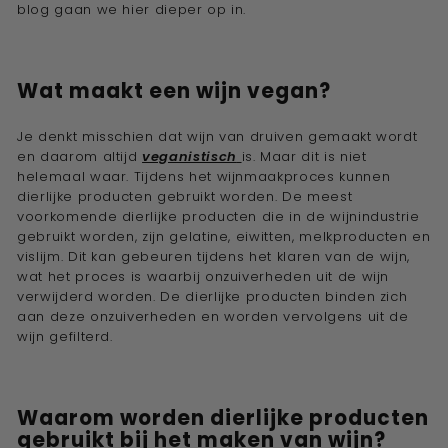
blog gaan we hier dieper op in.
e
w
i
Wat maakt een wijn vegan?
j
n
Je denkt misschien dat wijn van druiven gemaakt wordt
a
en daarom altijd
veganistisch
is. Maar dit is niet
d
helemaal waar. Tijdens het wijnmaakproces kunnen
dierlijke producten gebruikt worden. De meest
v
voorkomende dierlijke producten die in de wijnindustrie
i
gebruikt worden, zijn gelatine, eiwitten, melkproducten en
s
vislijm. Dit kan gebeuren tijdens het klaren van de wijn,
wat het proces is waarbij onzuiverheden uit de wijn
e
verwijderd worden. De dierlijke producten binden zich
u
aan deze onzuiverheden en worden vervolgens uit de
r''
wijn gefilterd.
Waarom worden dierlijke producten
gebruikt bij het maken van wijn?