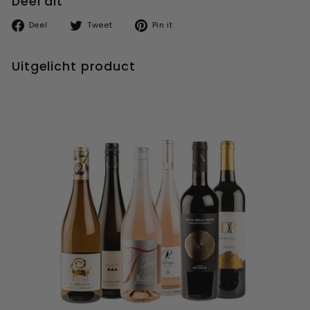
Deel dit
Deel
Tweet
Pin
Deel
Tweet
Pin it
op
op
op
facebook
twitter
pinterest
Uitgelicht product