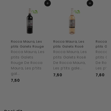
In winkelwagen
In winkelwagen
Rocca Maura, Les
Rocca Maura, Les
Rocca M
ptits Galets Rouge
ptits Galets Rosé
ptits Ga
Rocca Maura, Les
Rocca Maura, Les
Rocca M
ptits Galets
ptits Galets Rosé
ptits G
Rouge De Rocca
De Rocca Maura,
De Rocc
Maura, Les p’tits
Les p’tits gale...
Les p’tit
gal...
7,50
€
7,60
€
7,50
€
7
7
7
,
,
,
5
6
5
0
0
0